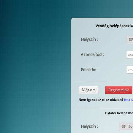
Vendég belépéshez ké
Helyszín :
Azonosítód :
Emailcím :
Nem igazodsz el az oldalon?
Itt a 
Oktatói belépéshe
Helyszín :