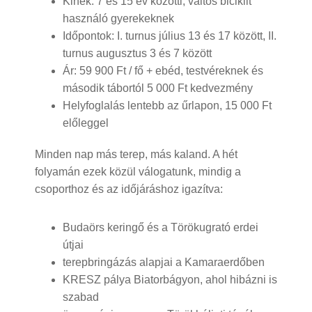
Kinek: 7 és 15 év közötti, váltós biciklit
használó gyerekeknek
Időpontok: I. turnus július 13 és 17 között, II.
turnus augusztus 3 és 7 között
Ár: 59 900 Ft / fő + ebéd, testvéreknek és
második tábortól 5 000 Ft kedvezmény
Helyfoglalás lentebb az űrlapon, 15 000 Ft
előleggel
Minden nap más terep, más kaland. A hét
folyamán ezek közül válogatunk, mindig a
csoporthoz és az időjáráshoz igazítva:
Budaörs keringő és a Törökugrató erdei
útjai
terepbringázás alapjai a Kamaraerdőben
KRESZ pálya Biatorbágyon, ahol hibázni is
szabad