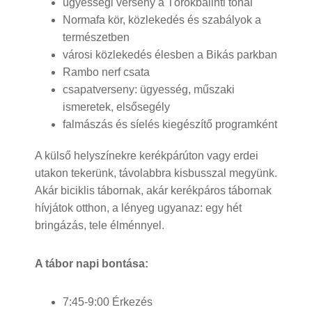
ügyességi verseny a Törökbálinti tónál
Normafa kör, közlekedés és szabályok a
természetben
városi közlekedés élesben a Bikás parkban
Rambo nerf csata
csapatverseny: ügyesség, műszaki
ismeretek, elsősegély
falmászás és síelés kiegészítő programként
A külső helyszínekre kerékpárúton vagy erdei
utakon tekerünk, távolabbra kisbusszal megyünk.
Akár biciklis tábornak, akár kerékpáros tábornak
hívjátok otthon, a lényeg ugyanaz: egy hét
bringázás, tele élménnyel.
A tábor napi bontása:
7:45-9:00 Érkezés