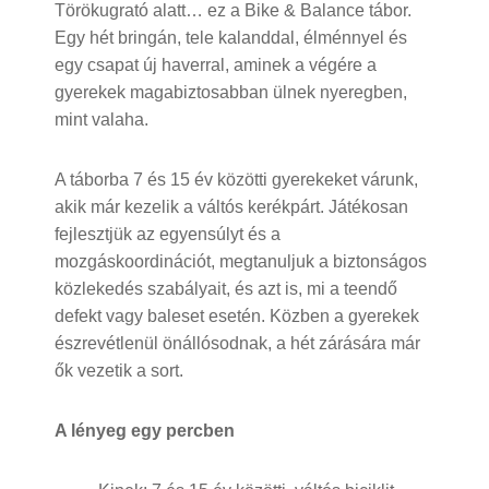
Törökugrató alatt… ez a Bike & Balance tábor.
Egy hét bringán, tele kalanddal, élménnyel és
egy csapat új haverral, aminek a végére a
gyerekek magabiztosabban ülnek nyeregben,
mint valaha.
A táborba 7 és 15 év közötti gyerekeket várunk,
akik már kezelik a váltós kerékpárt. Játékosan
fejlesztjük az egyensúlyt és a
mozgáskoordinációt, megtanuljuk a biztonságos
közlekedés szabályait, és azt is, mi a teendő
defekt vagy baleset esetén. Közben a gyerekek
észrevétlenül önállósodnak, a hét zárására már
ők vezetik a sort.
A lényeg egy percben