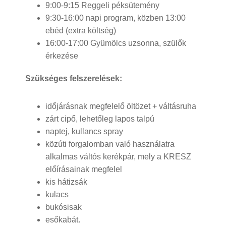
9:00-9:15 Reggeli péksütemény
9:30-16:00 napi program, közben 13:00
ebéd (extra költség)
16:00-17:00 Gyümölcs uzsonna, szülők
érkezése
Szükséges felszerelések:
időjárásnak megfelelő öltözet + váltásruha
zárt cipő, lehetőleg lapos talpú
naptej, kullancs spray
közúti forgalomban való használatra
alkalmas váltós kerékpár, mely a KRESZ
előírásainak megfelel
kis hátizsák
kulacs
bukósisak
esőkabát.