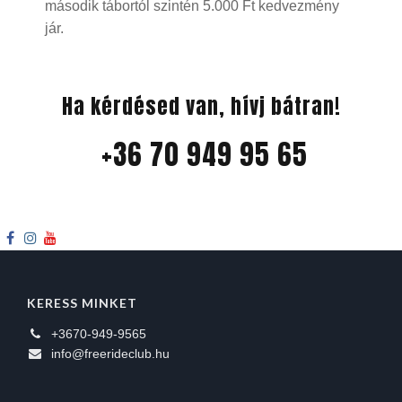
második tábortól szintén 5.000 Ft kedvezmény
jár.
Ha kérdésed van, hívj bátran!
+36 70 949 95 65
KERESS MINKET
+3670-949-9565
info@freerideclub.hu