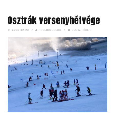
Osztrák versenyhétvége
2025-12-23
/
FREERIDECLUB
/
BLOG
,
HÍREK