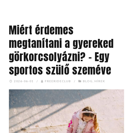
Miért érdemes
megtanítani a gyereked
görkorcsolyázni? – Egy
sportos szülő szeméve
2026-06-01
/
FREERIDECLUB
/
BLOG
,
HÍREK