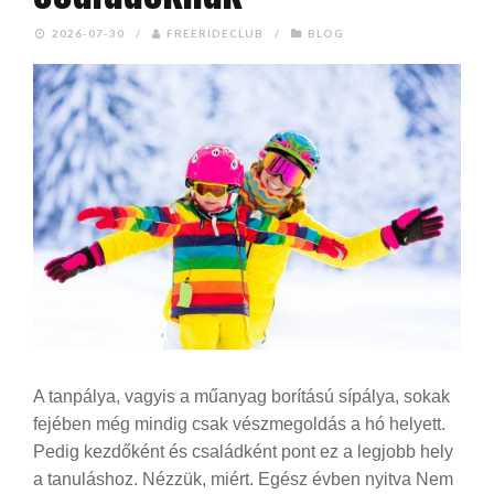
2026-07-30
/
FREERIDECLUB
/
BLOG
A tanpálya, vagyis a műanyag borítású sípálya, sokak
fejében még mindig csak vészmegoldás a hó helyett.
Pedig kezdőként és családként pont ez a legjobb hely
a tanuláshoz. Nézzük, miért. Egész évben nyitva Nem