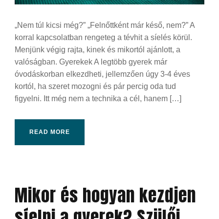
„Nem túl kicsi még?” „Felnőttként már késő, nem?” A
korral kapcsolatban rengeteg a tévhit a síelés körül.
Menjünk végig rajta, kinek és mikortól ajánlott, a
valóságban. Gyerekek A legtöbb gyerek már
óvodáskorban elkezdheti, jellemzően úgy 3-4 éves
kortól, ha szeret mozogni és pár percig oda tud
figyelni. Itt még nem a technika a cél, hanem […]
READ MORE
Mikor és hogyan kezdjen
síelni a gyerek? Szülői