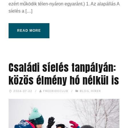
ezért működik télen-nyáron egyaránt.) 1. Az alapállás A
síelés a […]
READ MORE
Családi síelés tanpályán:
közös élmény hó nélkül is
2026-07-22
/
FREERIDECLUB
/
BLOG
,
HÍREK