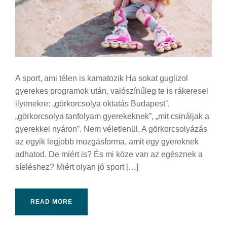
A sport, ami télen is kamatozik Ha sokat guglizol
gyerekes programok után, valószínűleg te is rákeresel
ilyenekre: „görkorcsolya oktatás Budapest”,
„görkorcsolya tanfolyam gyerekeknek”, „mit csináljak a
gyerekkel nyáron”. Nem véletlenül. A görkorcsolyázás
az egyik legjobb mozgásforma, amit egy gyereknek
adhatod. De miért is? És mi köze van az egésznek a
síeléshez? Miért olyan jó sport […]
READ MORE