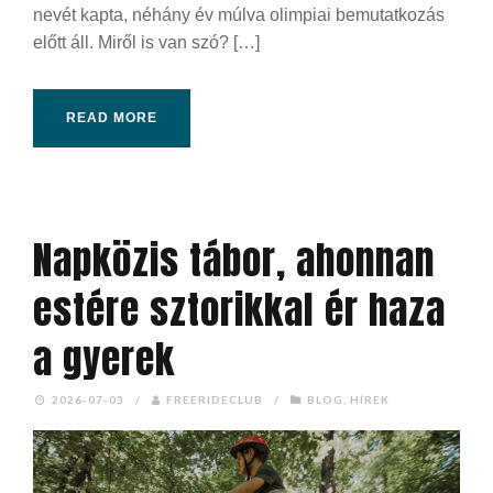
nevét kapta, néhány év múlva olimpiai bemutatkozás
előtt áll. Miről is van szó? […]
READ MORE
Napközis tábor, ahonnan
estére sztorikkal ér haza
a gyerek
2026-07-03
/
FREERIDECLUB
/
BLOG
,
HÍREK