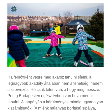
Ha felnőttként végre meg akarsz tanulni síelni, a
legnagyobb akadály általában nem a tehetség, hanem
a szervezés. Hó csak télen van, a hegy meg messze.
Pedig Budapesten egész évben van hova menni
tanulni. A tanpályán a körülmények mindig ugyanolyan
kiszámíthatók. (A miénk műanyag borítású sípálya,