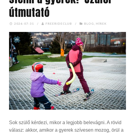
útmutató
2026-07-31
/
FREERIDECLUB
/
BLOG
,
HÍREK
Sok szülő kérdezi, mikor a legjobb belevágni. A rövid
válasz: akkor, amikor a gyerek szívesen mozog, örül a