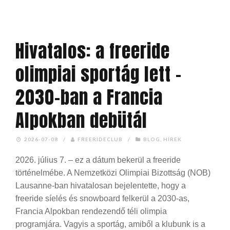
Hivatalos: a freeride
olimpiai sportág lett –
2030-ban a Francia
Alpokban debütál
2026-07-08
/
FREERIDECLUB
/
BLOG
,
HÍREK
2026. július 7. – ez a dátum bekerül a freeride
történelmébe. A Nemzetközi Olimpiai Bizottság (NOB)
Lausanne-ban hivatalosan bejelentette, hogy a
freeride síelés és snowboard felkerül a 2030-as,
Francia Alpokban rendezendő téli olimpia
programjára. Vagyis a sportág, amiből a klubunk is a