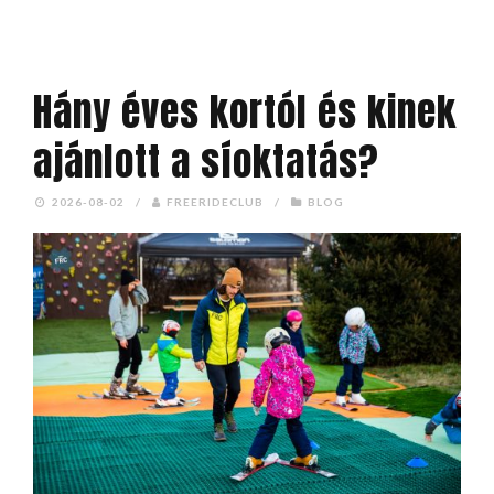
Hány éves kortól és kinek
ajánlott a síoktatás?
2026-08-02
/
FREERIDECLUB
/
BLOG