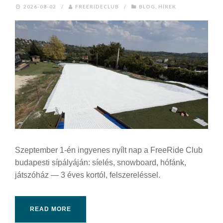
2026-08-02
/
FREERIDECLUB
/
BLOG
,
HÍREK
Szeptember 1-én ingyenes nyílt nap a FreeRide Club
budapesti sípályáján: síelés, snowboard, hófánk,
játszóház — 3 éves kortól, felszereléssel.
READ MORE