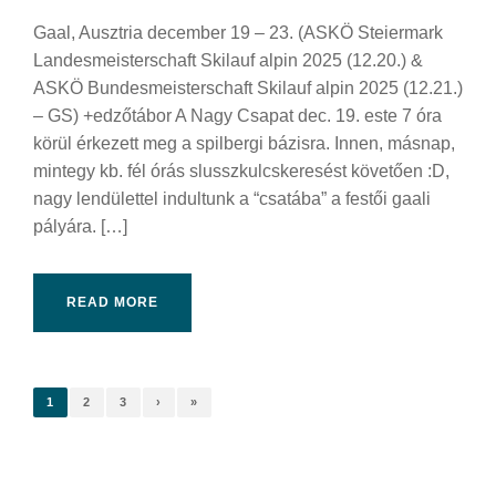
Gaal, Ausztria december 19 – 23. (ASKÖ Steiermark
Landesmeisterschaft Skilauf alpin 2025 (12.20.) &
ASKÖ Bundesmeisterschaft Skilauf alpin 2025 (12.21.)
– GS) +edzőtábor A Nagy Csapat dec. 19. este 7 óra
körül érkezett meg a spilbergi bázisra. Innen, másnap,
mintegy kb. fél órás slusszkulcskeresést követően :D,
nagy lendülettel indultunk a “csatába” a festői gaali
pályára. […]
READ MORE
1
2
3
›
»