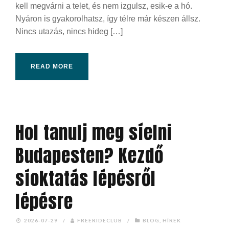
kell megvárni a telet, és nem izgulsz, esik-e a hó.
Nyáron is gyakorolhatsz, így télre már készen állsz.
Nincs utazás, nincs hideg […]
READ MORE
Hol tanulj meg síelni
Budapesten? Kezdő
síoktatás lépésről
lépésre
2026-07-29
/
FREERIDECLUB
/
BLOG
,
HÍREK