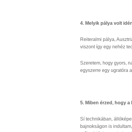
4. Melyik pálya volt id
Reiteralmi pálya, Ausztri
viszont így egy nehéz te
Szeretem, hogy gyors, na
egyszerre egy ugratóra a
5. Miben érzed, hogy a 
Sí technikában, állókép
bajnokságon is indultam, 