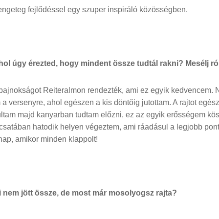
engeteg fejlődéssel egy szuper inspiráló közösségben.
ahol úgy érezted, hogy mindent össze tudtál rakni? Mesélj ró
k bajnokságot Reiteralmon rendezték, ami ez egyik kedvencem. N
 versenyre, ahol egészen a kis döntőig jutottam. A rajtot egész
ultam majd kanyarban tudtam előzni, ez az egyik erősségem k
csatában hatodik helyen végeztem, ami ráadásul a legjobb pont
nap, amikor minden klappolt!
i nem jött össze, de most már mosolyogsz rajta?