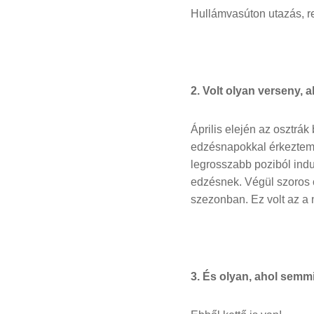
Hullámvasúton utazás, r
2. Volt olyan verseny, 
Április elején az osztrá
edzésnapokkal érkeztem a
legrosszabb poziból ind
edzésnek. Végül szoros 
szezonban. Ez volt az a 
3. És olyan, ahol semm