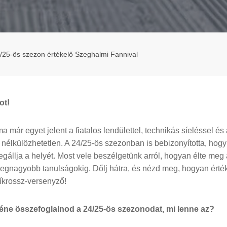
/25-ös szezon értékelő Szeghalmi Fannival
ot!
 már egyet jelent a fiatalos lendülettel, technikás síeléssel és a
 nélkülözhetetlen. A 24/25-ös szezonban is bebizonyította, hog
egállja a helyét. Most vele beszélgetünk arról, hogyan élte meg
 legnagyobb tanulságokig. Dőlj hátra, és nézd meg, hogyan érték
íkrossz-versenyző!
ne összefoglalnod a 24/25-ös szezonodat, mi lenne az?