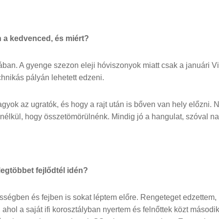
én a kedvenced, és miért?
ában. A gyenge szezon eleji hóviszonyok miatt csak a januári Vi
chnikás pályán lehetett edzeni.
gyok az ugratók, és hogy a rajt után is bőven van hely előzni. 
nélkül, hogy összetömörülnénk. Mindig jó a hangulat, szóval n
legtöbbet fejlődtél idén?
ességben és fejben is sokat léptem előre. Rengeteget edzettem
ahol a saját ifi korosztályban nyertem és felnőttek közt második