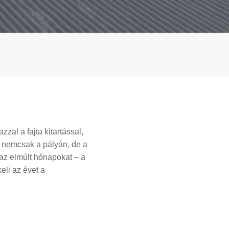
zzal a fajta kitartással,
y nemcsak a pályán, de a
 az elmúlt hónapokat – a
eli az évet a