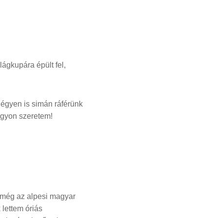
lágkupára épült fel,
Négyen is simán ráférünk
agyon szeretem!
, még az alpesi magyar
 lettem óriás