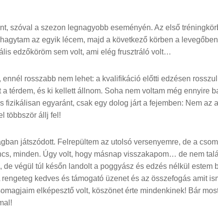
ént, szóval a szezon legnagyobb eseményén. Az első tréningkör
lhagytam az egyik lécem, majd a következő körben a levegőben 
is edzőköröm sem volt, ami elég frusztráló volt…
, ennél rosszabb nem lehet: a kvalifikáció előtti edzésen rosszu
t a térdem, és ki kellett állnom. Soha nem voltam még ennyire 
és fizikálisan egyaránt, csak egy dolog járt a fejemben: Nem az 
 többször állj fel!
ágban játszódott. Felrepültem az utolsó versenyemre, de a cs
ncs, minden. Úgy volt, hogy másnap visszakapom… de nem talál
k, de végül túl későn landolt a poggyász és edzés nélkül estem 
A rengeteg kedves és támogató üzenet és az összefogás amit is
magjaim elképesztő volt, köszönet érte mindenkinek! Bár most 
mal!