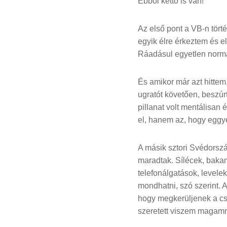
Ebből kettő is van!
Az első pont a VB-n tört
egyik élre érkeztem és e
Ráadásul egyetlen normál
És amikor már azt hittem
ugratót követően, beszúr
pillanat volt mentálisan 
el, hanem az, hogy eggyel
A másik sztori Svédorsz
maradtak. Sílécek, baka
telefonálgatások, levele
mondhatni, szó szerint. 
hogy megkerüljenek a cso
szeretett viszem magam