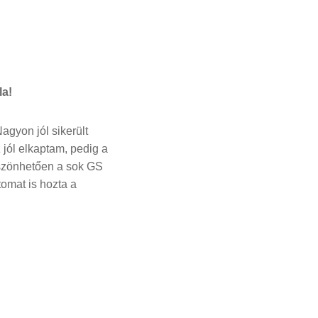
la!
agyon jól sikerült
 jól elkaptam, pedig a
öszönhetően a sok GS
omat is hozta a