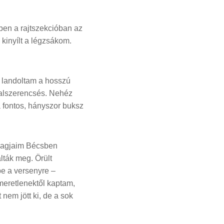
ben a rajtszekcióban az
kinyílt a légzsákom.
l landoltam a hosszú
balszerencsés. Nehéz
a fontos, hányszor buksz
omagjaim Bécsben
ták meg. Örült
be a versenyre –
meretlenektől kaptam,
nem jött ki, de a sok