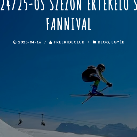
 24/25-ÖS SZEZON ÉRTÉKELŐ 
FANNIVAL
2025-04-16
/
FREERIDECLUB
/
BLOG
,
EGYÉB