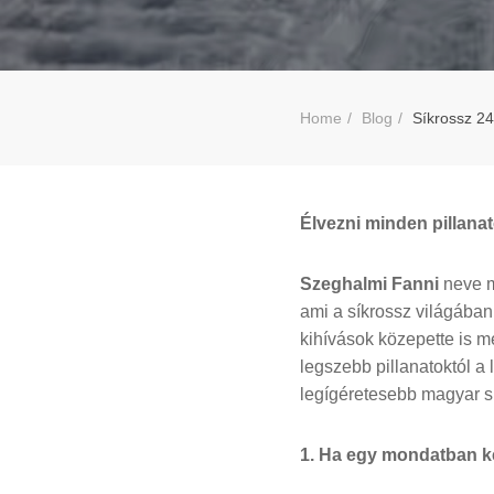
Home
Blog
Síkrossz 24
Élvezni minden pillanat
Szeghalmi Fanni
neve ma
ami a síkrossz világában
kihívások közepette is m
legszebb pillanatoktól a
legígéretesebb magyar s
1. Ha egy mondatban ké