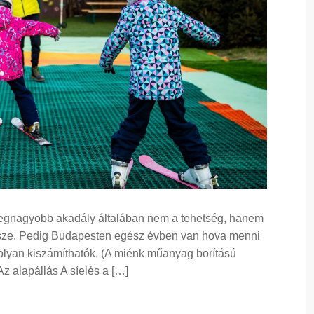
a legnagyobb akadály általában nem a tehetség, hanem
ssze. Pedig Budapesten egész évben van hova menni
olyan kiszámíthatók. (A miénk műanyag borítású
Az alapállás A síelés a […]