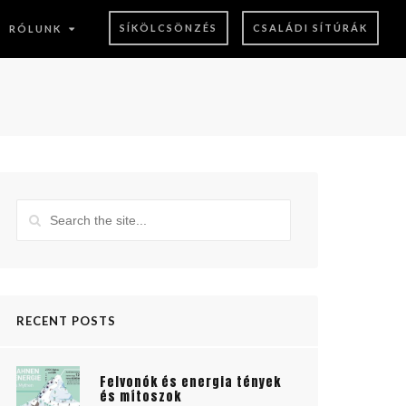
SÍKÖLCSÖNZÉS
CSALÁDI SÍTÚRÁK
RÓLUNK
RECENT POSTS
Felvonók és energia tények
és mítoszok