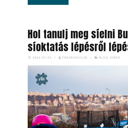
Hol tanulj meg síelni 
síoktatás lépésről lép
2026-07-29
/
FREERIDECLUB
/
BLOG
,
HÍREK