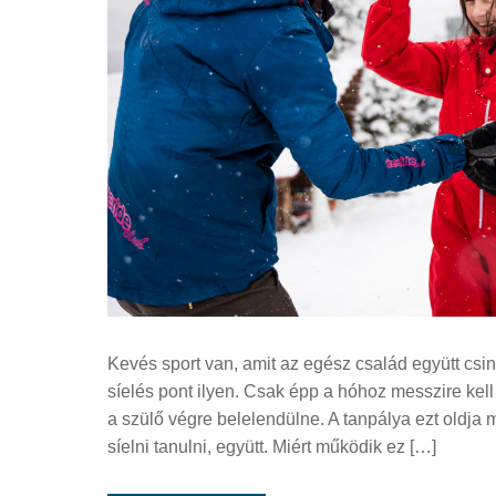
Kevés sport van, amit az egész család együtt csin
síelés pont ilyen. Csak épp a hóhoz messzire kell
a szülő végre belelendülne. A tanpálya ezt oldja
síelni tanulni, együtt. Miért működik ez […]