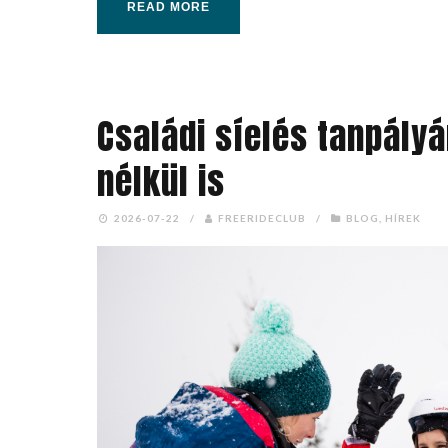
READ MORE
Családi síelés tanpály
nélkül is
2026-07-22
/
FREERIDECLUB
/
BLOG
,
HÍREK