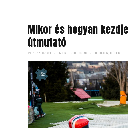
Mikor és hogyan kezdje
útmutató
2026-07-31
/
FREERIDECLUB
/
BLOG
,
HÍREK