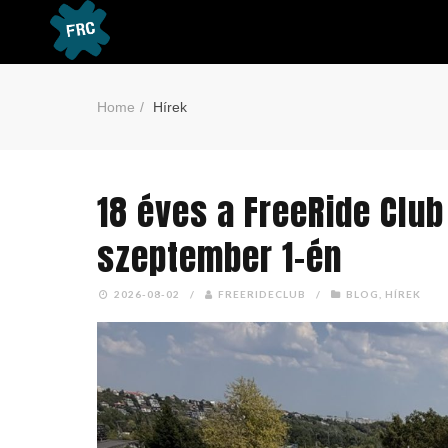
Home
Hírek
18 éves a FreeRide Club
szeptember 1-én
2026-08-02
/
FREERIDECLUB
/
BLOG
,
HÍREK