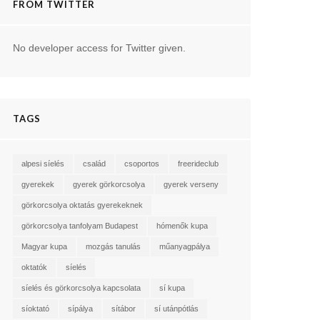
FROM TWITTER
No developer access for Twitter given.
TAGS
alpesi síelés
család
csoportos
freerideclub
gyerekek
gyerek görkorcsolya
gyerek verseny
görkorcsolya oktatás gyerekeknek
görkorcsolya tanfolyam Budapest
hómenők kupa
Magyar kupa
mozgás tanulás
műanyagpálya
oktatók
síelés
síelés és görkorcsolya kapcsolata
sí kupa
síoktató
sípálya
sítábor
sí utánpótlás