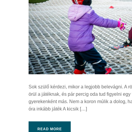
Sok szülő kérdezi, mikor a legjobb belevágni. A r
örül a játéknak, és pár percig oda tud figyelni eg
gyerekenként más. Nem a koron múlik a dolog, ha
óra inkább játék A kicsik […]
READ MORE