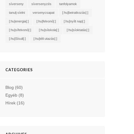
síverseny
síversenyzés
tanfolyamok
tanulj síelni
versenycsapat
[:hu]beiratkozás[:]
[:hu]energia[:]
[:hu]felvonó[:]
[:hu]nyílt nap[:]
[:hu]sífelvonó[:]
[:hu]síiskola[:]
[:hu]síoktatás[:]
[:hu]Sísuli[:]
[:hu]téli utazás[:]
CATEGORIES
Blog
(60)
Egyéb
(8)
Hírek
(16)