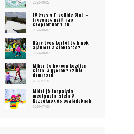
2022-09-27
18 éves a FreeRide Club —
ingyenes nyílt nap
szeptember 1-én
2026-08-02
Hány éves kortól és kinek
ajánlott a síoktatás?
2026-08-02
Mikor és hogyan kezdjen
síelni a gyerek? Szülői
útmutató
2026-07-31
Miért jó tanpályán
megtanulni síelni?
Kezdőknek és családoknak
2026-07-30