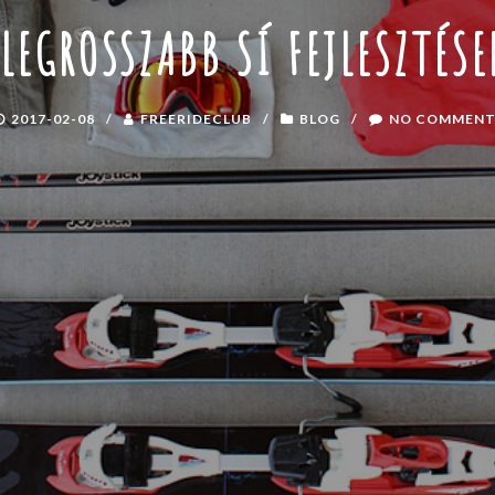
 LEGROSSZABB SÍ FEJLESZTÉSE
2017-02-08
/
FREERIDECLUB
/
BLOG
/
NO COMMENT