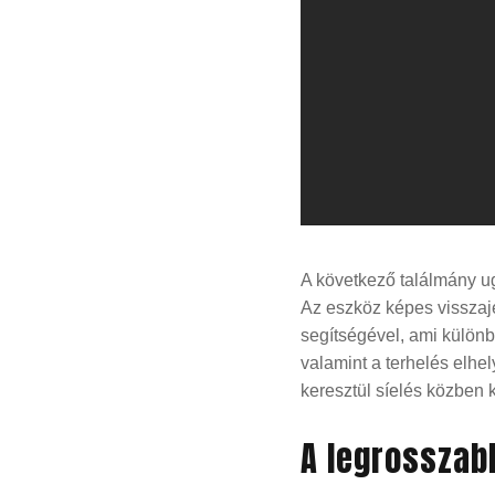
A következő találmány ug
Az eszköz képes visszaje
segítségével, ami különb
valamint a terhelés elhel
keresztül síelés közben k
A legrosszab