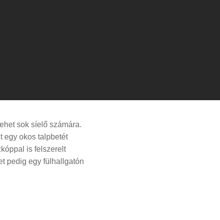
lehet sok síelő számára.
t egy okos talpbetét
óppal is felszerelt
et pedig egy fülhallgatón