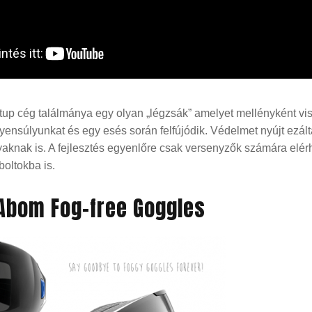
rtup cég találmánya egy olyan „légzsák” amelyet mellényként v
gyensúlyunkat és egy esés során felfújódik. Védelmet nyújt ezált
aknak is. A fejlesztés egyenlőre csak versenyzők számára elér
boltokba is.
 Abom Fog-free Goggles