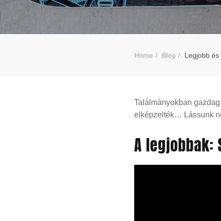
Home
Blog
Legjobb és 
Találmányokban gazdag év
elképzelték… Lássunk néh
A legjobbak: 