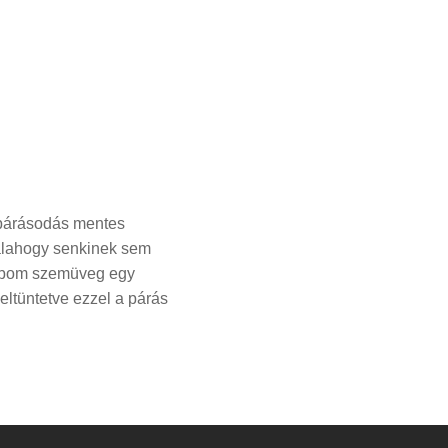
 párásodás mentes
valahogy senkinek sem
 Abom szemüveg egy
eltüntetve ezzel a párás