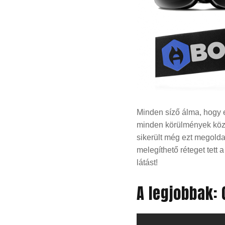
Minden síző álma, hogy 
minden körülmények közö
sikerült még ezt megold
melegíthető réteget tett
látást!
A legjobbak: 