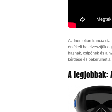
Az Inemotion francia sta
érzékeli ha elvesztjük e
hasnak, csípőnek és a ny
kérdése és bekerülhet a 
A legjobbak: