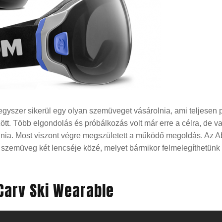
egyszer sikerül egy olyan szemüveget vásárolnia, ami teljesen
tt. Több elgondolás és próbálkozás volt már erre a célra, de 
ania. Most viszont végre megszületett a működő megoldás. Az
 a szemüveg két lencséje közé, melyet bármikor felmelegíthetünk 
Carv Ski Wearable