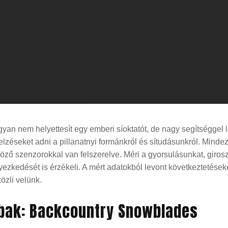
yan nem helyettesít egy emberi síoktatót, de nagy segítséggel 
lzéseket adni a pillanatnyi formánkról és sítudásunkról. Mindez
öző szenzorokkal van felszerelve. Méri a gyorsulásunkat, giroszk
yezkedését is érzékeli. A mért adatokból levont következtetések
özli velünk.
bak: Backcountry Snowblades