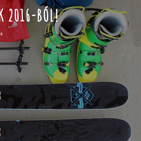
K 2016-BÓL!
S