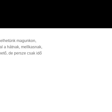
iselhetünk magunkon,
al a hátnak, mellkasnak,
hető, de persze csak idő