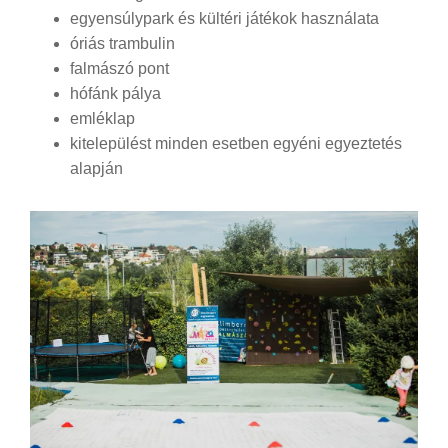
egyensúlypark és kültéri játékok használata
óriás trambulin
falmászó pont
hófánk pálya
emléklap
kitelepülést minden esetben egyéni egyeztetés
alapján