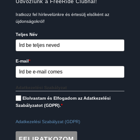
Üdvözlünk a FreeRide Clubnál!
Iratkozz fel hírlevelünkre és értesülj elsőként az
újdonságokról!
Teljes Név
E-mail
*
Adatkezelési Szabályzat
Elolvastam és Elfogadom az Adatkezelési
Szabályzatot (GDPR).
*
Adatkezelési Szabályzat (GDPR)
FELIRATKOZOM