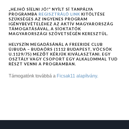
„HEJHÓ SÍELNI JÓ!” NYÍLT SÍ TANPÁLYA
PROGRAMBA
REGISZTRÁLÓ LINK
KITÖLTÉSE
SZÜKSÉGES AZ INGYENES PROGRAM
IGÉNYBEVÉTELÉHEZ AZ AKTÍV MAGYARORSZÁG
TÁMOGATÁSÁVAL, A SÍOKTATÓK
MAGYARORSZÁGI SZÖVETSÉGÉN KERESZTÜL.
HELYSZÍN MEGADÁSÁNÁL A FREERIDE CLUB
ÚJBUDA – BUDAÖRS (1112 BUDAPEST, VÖCSÖK
U.1129/75) MEZŐT KÉRJÜK KIVÁLASZTANI. EGY
OSZTÁLY VAGY CSOPORT EGY ALKALOMMAL TUD
RÉSZT VENNI A PROGRAMBAN.
Támogatónk továbbá a
Ficsak11 alapítvány.