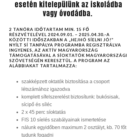
esetén kitelepülünk az iskoládba
vagy óvodádba.
2 TANÓRA IDŐTARTAM MIN. 15 FŐ
RÉSZVÉTELÉVEL 2024.09.01. – 2025.04.30.-A
KÖZÖTTI IDŐSZAKBAN
A „HEJHÓ SÍELNI JÓ!”
NYÍLT SÍ TANPÁLYA PROGRAMBA REGISZTRÁLVA
INGYENES, AZ AKTÍV MAGYARORSZÁG
TÁMOGATÁSÁVAL A SÍOKTATÓK MAGYARORSZÁGI
SZÖVETSÉGÉN KERESZTÜL. A PROGRAM AZ
ALÁBBIAKAT TARTALMAZZA:
szakképzett oktatók biztosítása a csoport
létszámához igazodva
komplett sífelszerelést biztosítunk: bukósisak,
sícipő és síléc
2 x 45 perc síoktatás
FIS 10 síelés szabályainak ismertetése
nálunk egyidőben maximum 2 osztályt, kb. 70 főt
tudunk fogadni