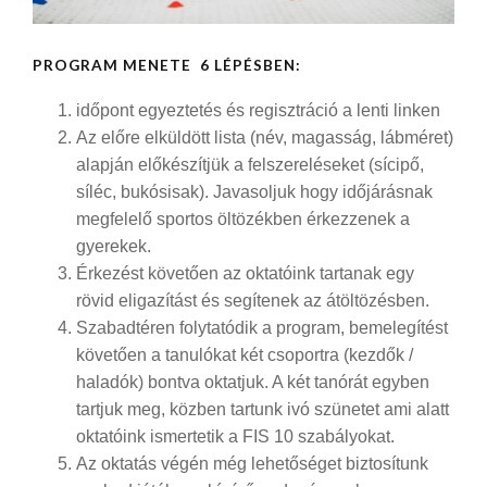
PROGRAM MENETE 6 LÉPÉSBEN:
időpont egyeztetés és regisztráció a lenti linken
Az előre elküldött lista (név, magasság, lábméret)
alapján előkészítjük a felszereléseket (sícipő,
síléc, bukósisak). Javasoljuk hogy időjárásnak
megfelelő sportos öltözékben érkezzenek a
gyerekek.
Érkezést követően az oktatóink tartanak egy
rövid eligazítást és segítenek az átöltözésben.
Szabadtéren folytatódik a program, bemelegítést
követően a tanulókat két csoportra (kezdők /
haladók) bontva oktatjuk. A két tanórát egyben
tartjuk meg, közben tartunk ivó szünetet ami alatt
oktatóink ismertetik a FIS 10 szabályokat.
Az oktatás végén még lehetőséget biztosítunk