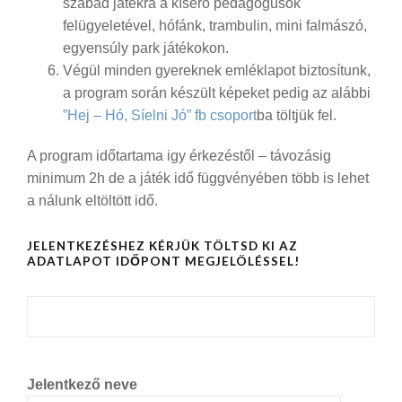
szabad játékra a kísérő pedagógusok
felügyeletével, hófánk, trambulin, mini falmászó,
egyensúly park játékokon.
Végül minden gyereknek emléklapot biztosítunk,
a program során készült képeket pedig az alábbi
”Hej – Hó, Síelni Jó” fb csoport
ba töltjük fel.
A program időtartama igy érkezéstől – távozásig
minimum 2h de a játék idő függvényében több is lehet
a nálunk eltöltött idő.
JELENTKEZÉSHEZ KÉRJÜK TÖLTSD KI AZ
ADATLAPOT IDŐPONT MEGJELÖLÉSSEL!
Jelentkező neve