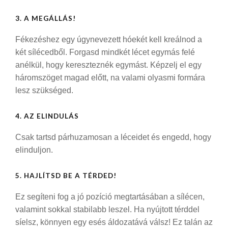
3. A MEGÁLLÁS!
Fékezéshez egy úgynevezett hóekét kell kreálnod a
két sílécedből. Forgasd mindkét lécet egymás felé
anélkül, hogy kereszteznék egymást. Képzelj el egy
háromszöget magad előtt, na valami olyasmi formára
lesz szükséged.
4. AZ ELINDULÁS
Csak tartsd párhuzamosan a léceidet és engedd, hogy
elinduljon.
5. HAJLÍTSD BE A TÉRDED!
Ez segíteni fog a jó pozíció megtartásában a sílécen,
valamint sokkal stabilabb leszel. Ha nyújtott térddel
síelsz, könnyen egy esés áldozatává válsz! Ez talán az