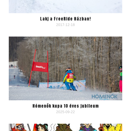
Lakj a FreeRide Házban!
2017-12-18
Hómenők kupa 10 éves jubileum
2025-09-22