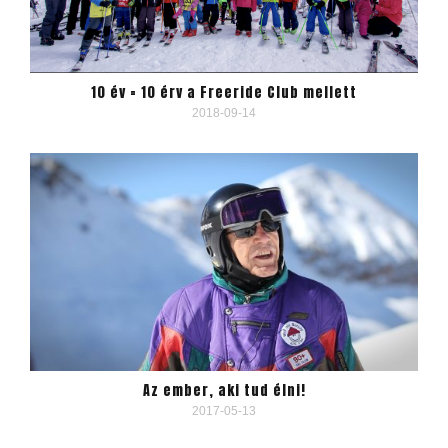
10 év = 10 érv a Freeride Club mellett
2018-09-14
Az ember, aki tud élni!
2017-05-13