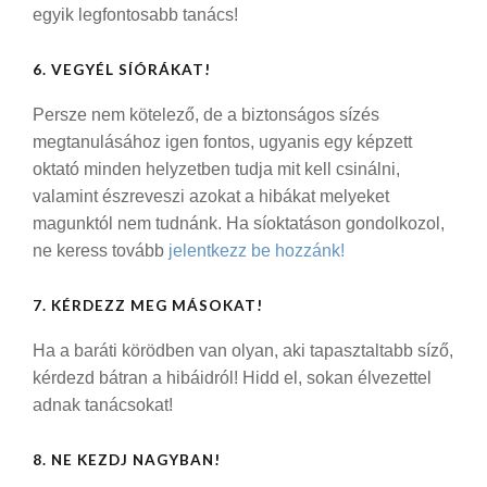
egyik legfontosabb tanács!
6. VEGYÉL SÍÓRÁKAT!
Persze nem kötelező, de a biztonságos sízés
megtanulásához igen fontos, ugyanis egy képzett
oktató minden helyzetben tudja mit kell csinálni,
valamint észreveszi azokat a hibákat melyeket
magunktól nem tudnánk. Ha síoktatáson gondolkozol,
ne keress tovább
jelentkezz be hozzánk!
7. KÉRDEZZ MEG MÁSOKAT!
Ha a baráti körödben van olyan, aki tapasztaltabb síző,
kérdezd bátran a hibáidról! Hidd el, sokan élvezettel
adnak tanácsokat!
8. NE KEZDJ NAGYBAN!