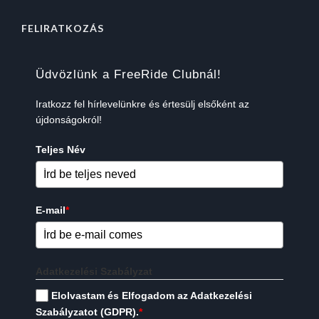
FELIRATKOZÁS
Üdvözlünk a FreeRide Clubnál!
Iratkozz fel hírlevelünkre és értesülj elsőként az
újdonságokról!
Teljes Név
E-mail
*
Adatkezelési Szabályzat
Elolvastam és Elfogadom az Adatkezelési
Szabályzatot (GDPR).
*