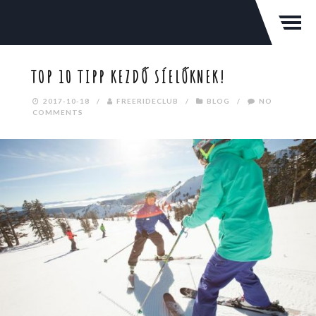
TOP 10 TIPP KEZDŐ SÍELŐKNEK!
2017-10-18
/
FREERIDECLUB
/
BLOG
/
NO
COMMENTS