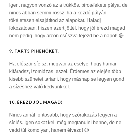
Igen, nagyon vonzó az a trükkös, piros/fekete pálya, de
nincs abban semmi rossz, ha a kezdő pályán
tökéletesen elsajátítod az alapokat. Haladj
fokozatosan, hiszen azért jöttél, hogy jól érezd magad
nem pedig, hogy arcon csúszva fejezd be a napot! 😀
9. TARTS PIHENŐKET!
Ha először síelsz, megvan az esélye, hogy hamar
kifáradsz, izomlázas leszel. Érdemes az elején több
kisebb szünetet tartani, hogy másnap se legyen gond
a sízéshez való kedvünkkel.
10. ÉREZD JÓL MAGAD!
Nincs annál fontosabb, hogy szórakozás legyen a
síelés. Igen sokat kell még megtanulni benne, de ne
vedd túl komolyan, hanem élvezd! 😉