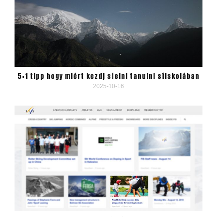
5+1 tipp hogy miért kezdj síelni tanulni síiskolában
2025-10-16