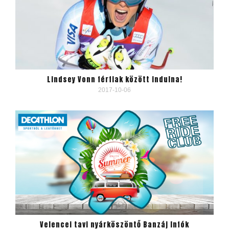
Lindsey Vonn férfiak között indulna!
2017-10-06
Velencei tavi nyárköszöntő Banzáj Infók