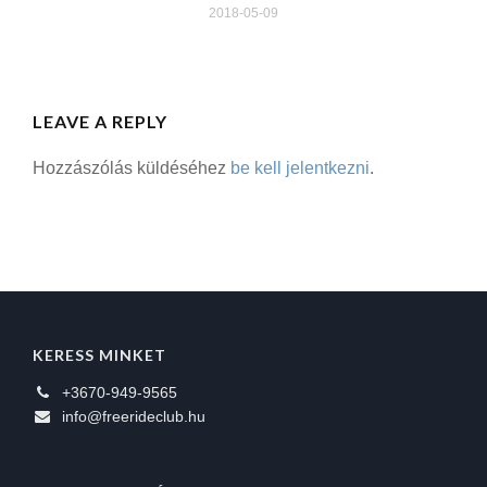
2018-05-09
LEAVE A REPLY
Hozzászólás küldéséhez
be kell jelentkezni
.
KERESS MINKET
+3670-949-9565
info@freerideclub.hu