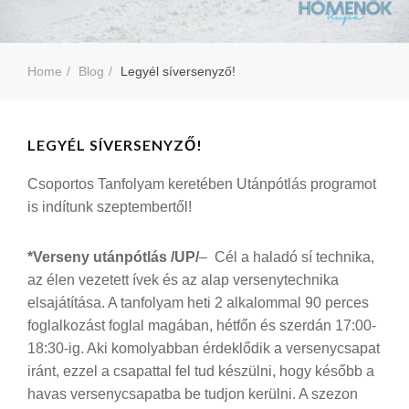
Home
Blog
Legyél síversenyző!
LEGYÉL SÍVERSENYZŐ!
Csoportos Tanfolyam keretében Utánpótlás programot
is indítunk szeptembertől!
*Verseny utánpótlás
/UP/
– Cél a haladó sí technika,
az élen vezetett ívek és az alap versenytechnika
elsajátítása. A tanfolyam heti 2 alkalommal 90 perces
foglalkozást foglal magában, hétfőn és szerdán 17:00-
18:30-ig. Aki komolyabban érdeklődik a versenycsapat
iránt, ezzel a csapattal fel tud készülni, hogy később a
havas versenycsapatba be tudjon kerülni. A szezon