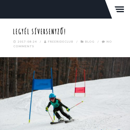
LEGYÉL SÍVERSENYZŐ!
2017-08-24
/
FREERIDECLUB
/
BLOG
/
NO
COMMENTS