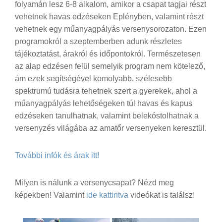
folyamán lesz 6-8 alkalom, amikor a csapat tagjai részt
vehetnek havas edzéseken Eplényben, valamint részt
vehetnek egy műanyagpályás versenysorozaton. Ezen
programokról a szeptemberben adunk részletes
tájékoztatást, árakról és időpontokról. Természetesen
az alap edzésen felül semelyik program nem kötelező,
ám ezek segítségével komolyabb, szélesebb
spektrumú tudásra tehetnek szert a gyerekek, ahol a
műanyagpályás lehetőségeken túl havas és kapus
edzéseken tanulhatnak, valamint belekóstolhatnak a
versenyzés világába az amatőr versenyeken keresztül.
További infók és árak itt!
Milyen is nálunk a versenycsapat? Nézd meg
képekben! Valamint
ide kattintva
videókat is találsz!