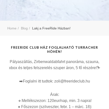
Home
Blog
Lakj a FreeRide Házban!
FREERIDE CLUB HÁZ FOGLALHATÓ TURRACHER
HÖHÉN!
Pályaszállás, Zirbenwaldabfahrt panoráma, szauna,
xbox és teljes felszerelés szuper áron, 5 fő részére!
⛷️
➡️
Foglalni itt tudtok: zoli@freerideclub.hu
Árak:
🔹
Mellékszezon: 120eur/nap, min. 3 napra!
🔸
Főszezon (szilveszter, febr. 1 – márc. 18):