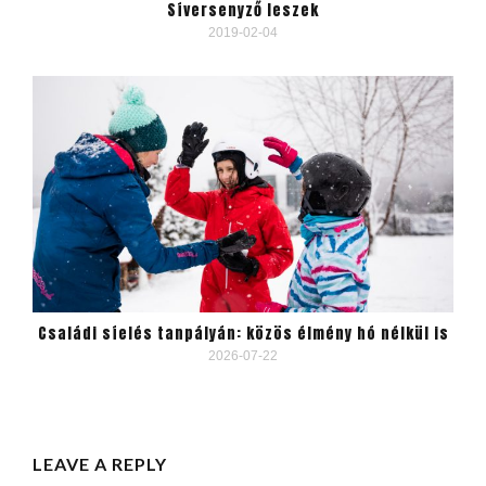
Síversenyző leszek
2019-02-04
Családi síelés tanpályán: közös élmény hó nélkül is
2026-07-22
LEAVE A REPLY