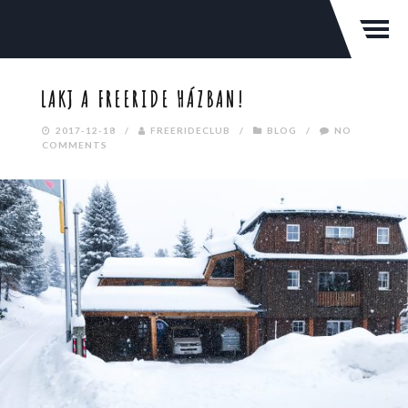
LAKJ A FREERIDE HÁZBAN!
2017-12-18
/
FREERIDECLUB
/
BLOG
/
NO
COMMENTS