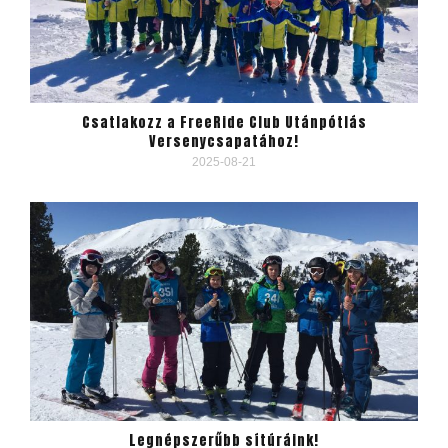
Csatlakozz a FreeRide Club Utánpótlás
Versenycsapatához!
2025-08-21
Legnépszerűbb sítúráink!