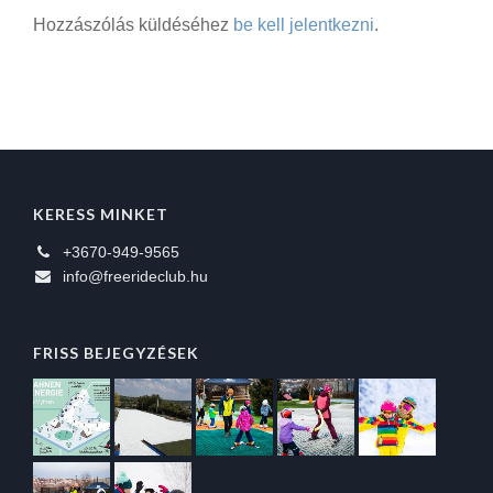
Hozzászólás küldéséhez
be kell jelentkezni
.
KERESS MINKET
+3670-949-9565
info@freerideclub.hu
FRISS BEJEGYZÉSEK