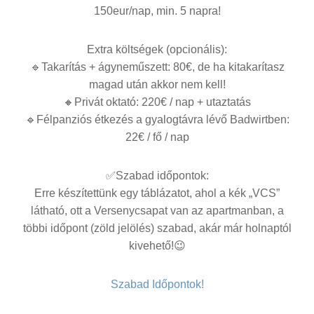
150eur/nap, min. 5 napra!
Extra költségek (opcionális):
🔹
Takarítás + ágyneműszett: 80€, de ha kitakarítasz
magad után akkor nem kell!
🔸
Privát oktató: 220€ / nap + utaztatás
🔹
Félpanziós étkezés a gyalogtávra lévő Badwirtben:
22€ / fő / nap
✅
Szabad időpontok:
Erre készítettünk egy táblázatot, ahol a kék „VCS”
látható, ott a Versenycsapat van az apartmanban, a
többi időpont (zöld jelölés) szabad, akár már holnaptól
kivehető!
😉
Szabad Időpontok!