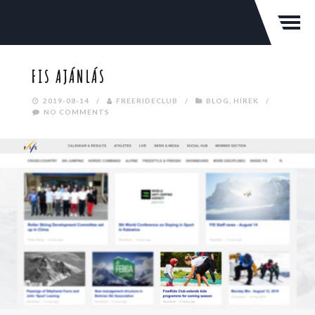
FIS AJÁNLÁS
2019-08-14
/
FREERIDECLUB
/
BLOG
,
HÍREK
/
NO COMMENTS