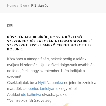
Home
Blog
FIS ajánlás
[:hu]
BÜSZKÉN ADJUK HÍRÜL, HOGY A KÖZELGŐ
SZEZONKEZDÉS KAPCSÁN A LEGRANGOSABB SÍ
SZERVEZET: FIS* ELISMERŐ CIKKET HOZOTT LE
RÓLUNK.
Köszönet a támogatásért, nektek pedig a felénk
nyújtott bizalomért! Újult erővel dolgozunk tovább és
ne feledjétek, hogy szeptember 1.-én indítjuk a
szezont!
Csekkoljatok be a
Nyílt Napunkra
és jelentkezzetek a
maradék
csoportos tanfolyamok
egyikére!
A cikket
ide kattintva
olvashatjátok el!
*Nemzetközi Sí Szövetség