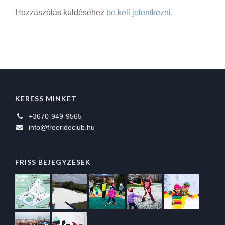
Hozzászólás küldéséhez
be kell jelentkezni
.
KERESS MINKET
+3670-949-9565
info@freerideclub.hu
FRISS BEJEGYZÉSEK