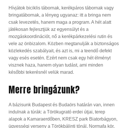
Hívjátok biciklis tábornak, kerékpáros tábornak vagy
bringatábornak, a lényeg ugyanaz: itt a bringa nem
csak levezetés, hanem maga a program. A hét alatt
játékosan fejlesztjük az egyensúlyt és a
mozgáskoordinációt, nő a kerékpárkezelési rutin és
vele az önbizalom. Közben megtanulják a biztonságos
közlekedés szabályait, és azt is, mi a teendő defekt
vagy esés esetén. Ezért nem csak egy hét élményt
visznek haza, hanem olyan tudást, ami minden
későbbi tekerésnél velük marad.
Merre bringázunk?
A bázisunk Budapest és Budaörs határán van, innen
indulnak a túrák: a Törökugrató erdei útjai, terep
alapok a Kamaraerdőben, KRESZ park Biatorbágyon,
ügyességi verseny a Törökbálinti tónál, Normafa kör,