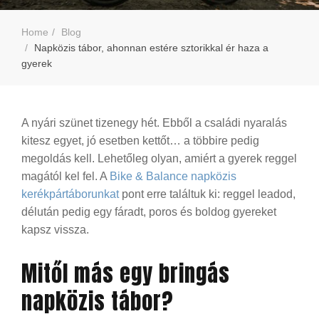
Home
Blog
Napközis tábor, ahonnan estére sztorikkal ér haza a
gyerek
A nyári szünet tizenegy hét. Ebből a családi nyaralás
kitesz egyet, jó esetben kettőt… a többire pedig
megoldás kell. Lehetőleg olyan, amiért a gyerek reggel
magától kel fel. A
Bike & Balance napközis
kerékpártáborunkat
pont erre találtuk ki: reggel leadod,
délután pedig egy fáradt, poros és boldog gyereket
kapsz vissza.
Mitől más egy bringás
napközis tábor?