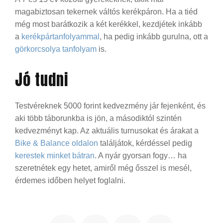
magabiztosan tekernek váltós kerékpáron. Ha a tiéd
még most barátkozik a két kerékkel, kezdjétek inkább
a
kerékpártanfolyammal
, ha pedig inkább gurulna, ott a
görkorcsolya tanfolyam
is.
Jó tudni
Testvéreknek 5000 forint kedvezmény jár fejenként, és
aki több táborunkba is jön, a másodiktól szintén
kedvezményt kap. Az aktuális turnusokat és árakat a
Bike & Balance oldalon
találjátok, kérdéssel pedig
kerestek minket bátran
. A nyár gyorsan fogy… ha
szeretnétek egy hetet, amiről még ősszel is mesél,
érdemes időben helyet foglalni.