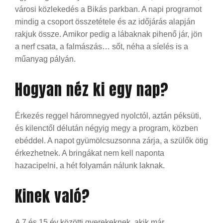
városi közlekedés a Bikás parkban. A napi programot
mindig a csoport összetétele és az időjárás alapján
rakjuk össze. Amikor pedig a lábaknak pihenő jár, jön
a nerf csata, a falmászás… sőt, néha a síelés is a
műanyag pályán.
Hogyan néz ki egy nap?
Érkezés reggel háromnegyed nyolctól, aztán péksüti,
és kilenctől délután négyig megy a program, közben
ebéddel. A napot gyümölcsuzsonna zárja, a szülők ötig
érkezhetnek. A bringákat nem kell naponta
hazacipelni, a hét folyamán nálunk laknak.
Kinek való?
A 7 és 15 év közötti gyerekeknek, akik már