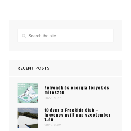
RECENT POSTS
Felvonók és energia tények és
mítoszok
2022-09-27
18 éves a FreeRide Club —
ingyenes nyílt nap szeptember
1-én
2026-08-02