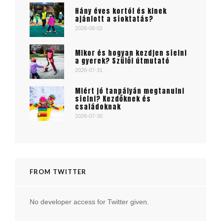
Hány éves kortól és kinek
ajánlott a síoktatás?
2026-08-02
Mikor és hogyan kezdjen síelni
a gyerek? Szülői útmutató
2026-07-31
Miért jó tanpályán megtanulni
síelni? Kezdőknek és
családoknak
2026-07-30
FROM TWITTER
No developer access for Twitter given.