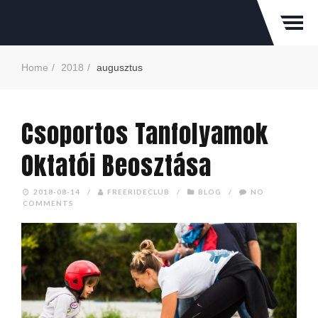
Home
2018
augusztus
Csoportos Tanfolyamok
Oktatói Beosztása
2018-08-14
/
FREERIDECLUB
/
BLOG
/
NO
COMMENTS