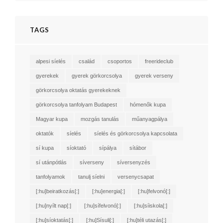
TAGS
alpesi síelés
család
csoportos
freerideclub
gyerekek
gyerek görkorcsolya
gyerek verseny
görkorcsolya oktatás gyerekeknek
görkorcsolya tanfolyam Budapest
hómenők kupa
Magyar kupa
mozgás tanulás
műanyagpálya
oktatók
síelés
síelés és görkorcsolya kapcsolata
sí kupa
síoktató
sípálya
sítábor
sí utánpótlás
síverseny
síversenyzés
tanfolyamok
tanulj síelni
versenycsapat
[:hu]beiratkozás[:]
[:hu]energia[:]
[:hu]felvonó[:]
[:hu]nyílt nap[:]
[:hu]sífelvonó[:]
[:hu]síiskola[:]
[:hu]síoktatás[:]
[:hu]Sísuli[:]
[:hu]téli utazás[:]