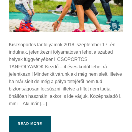
Kiscsoportos tanfolyamok 2018. szeptember 17.-én
indulnak, jelentkezni folyamatosan lehet a szabad
helyek függvényében! CSOPORTOS
TANFOLYAMOK Kezdő – 4 éves kortól lehet rá
jelentkezni! Mindenkit várunk aki még nem síelt, illetve
ha már síelt de még a pálya tetejéről nem tud
biztonságosan lecsúszni, illetve a liftet nem tudja
önállóan használni akkor is ide várjuk. Középhaladó I.
mini – Aki már […]
READ MORE