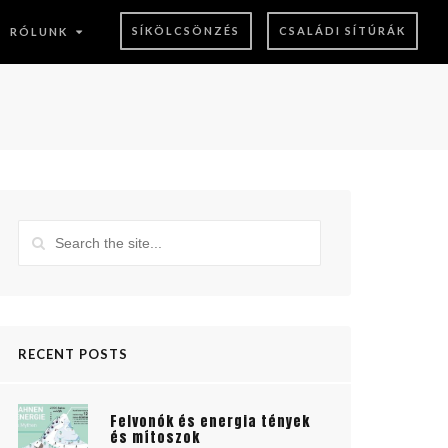
SÍKÖLCSÖNZÉS
CSALÁDI SÍTÚRÁK
RÓLUNK
RECENT POSTS
Felvonók és energia tények
és mítoszok