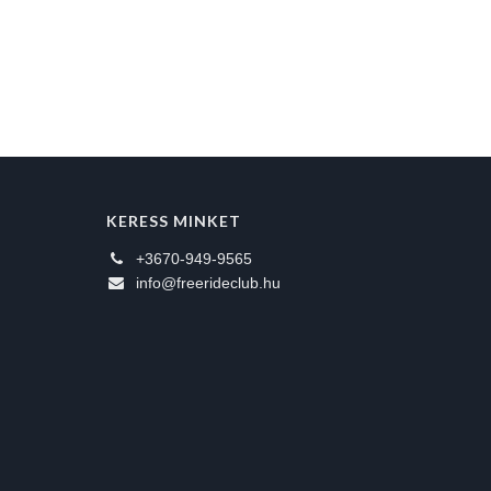
KERESS MINKET
+3670-949-9565
info@freerideclub.hu