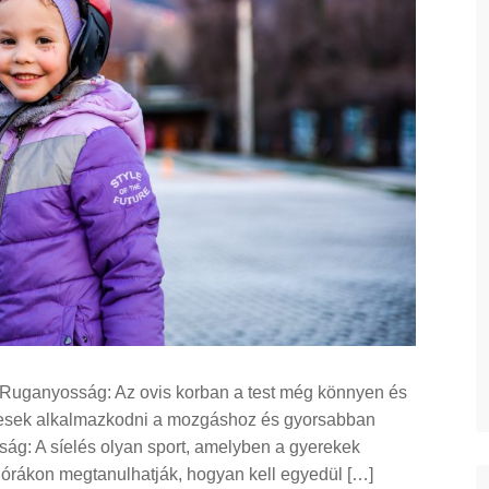
1. Ruganyosság: Az ovis korban a test még könnyen és
épesek alkalmazkodni a mozgáshoz és gyorsabban
óság: A síelés olyan sport, amelyben a gyerekek
i órákon megtanulhatják, hogyan kell egyedül […]