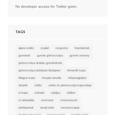
No developer access for Twitter given.
TAGS
alpesi síelés
család
csoportos
freerideclub
gyerekek
gyerek görkorcsolya
gyerek verseny
görkorcsolya oktatás gyerekeknek
görkorcsolya tanfolyam Budapest
hómenők kupa
Magyar kupa
mozgás tanulás
műanyagpálya
oktatók
síelés
síelés és görkorcsolya kapcsolata
sí kupa
síoktató
sípálya
sítábor
sí utánpótlás
síverseny
síversenyzés
tanfolyamok
tanulj síelni
versenycsapat