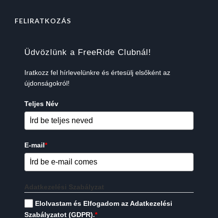
FELIRATKOZÁS
Üdvözlünk a FreeRide Clubnál!
Iratkozz fel hírlevelünkre és értesülj elsőként az
újdonságokról!
Teljes Név
E-mail
*
Adatkezelési Szabályzat
Elolvastam és Elfogadom az Adatkezelési
Szabályzatot (GDPR).
*