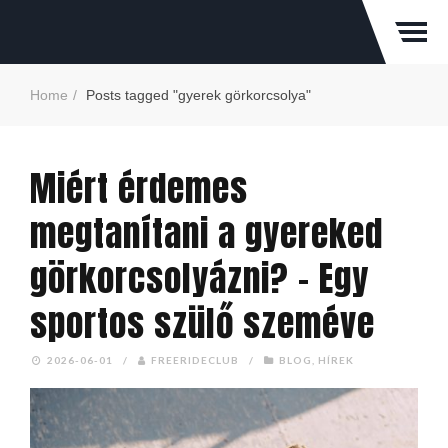
Home
Posts tagged "gyerek görkorcsolya"
Miért érdemes
megtanítani a gyereked
görkorcsolyázni? – Egy
sportos szülő szeméve
2026-06-01
/
FREERIDECLUB
/
BLOG
,
HÍREK