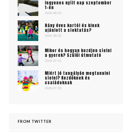
ingyenes nyílt nap szeptember
1-én
2026-08-02
Hány éves kortól és kinek
ajánlott a síoktatás?
2026-08-02
Mikor és hogyan kezdjen síelni
a gyerek? Szülői útmutató
2026-07-31
Miért jó tanpályán megtanulni
síelni? Kezdőknek és
családoknak
2026-07-30
FROM TWITTER