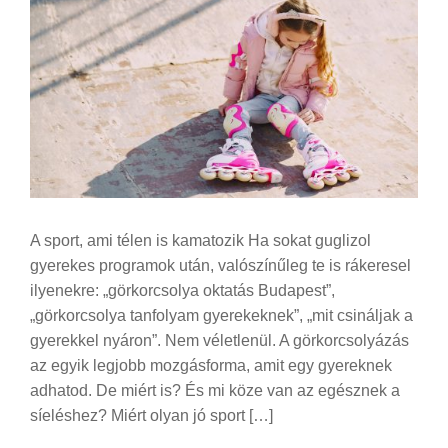
A sport, ami télen is kamatozik Ha sokat guglizol
gyerekes programok után, valószínűleg te is rákeresel
ilyenekre: „görkorcsolya oktatás Budapest”,
„görkorcsolya tanfolyam gyerekeknek”, „mit csináljak a
gyerekkel nyáron”. Nem véletlenül. A görkorcsolyázás
az egyik legjobb mozgásforma, amit egy gyereknek
adhatod. De miért is? És mi köze van az egésznek a
síeléshez? Miért olyan jó sport […]