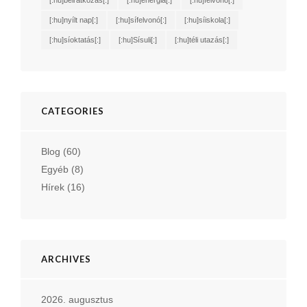
[:hu]beiratkozás[:]
[:hu]energia[:]
[:hu]felvonó[:]
[:hu]nyílt nap[:]
[:hu]sífelvonó[:]
[:hu]síiskola[:]
[:hu]síoktatás[:]
[:hu]Sísuli[:]
[:hu]téli utazás[:]
CATEGORIES
Blog
(60)
Egyéb
(8)
Hírek
(16)
ARCHIVES
2026. augusztus