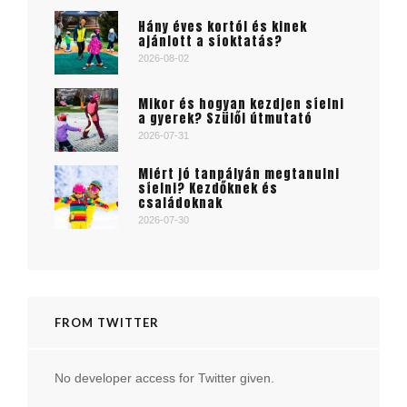
Hány éves kortól és kinek
ajánlott a síoktatás?
2026-08-02
Mikor és hogyan kezdjen síelni
a gyerek? Szülői útmutató
2026-07-31
Miért jó tanpályán megtanulni
síelni? Kezdőknek és
családoknak
2026-07-30
FROM TWITTER
No developer access for Twitter given.