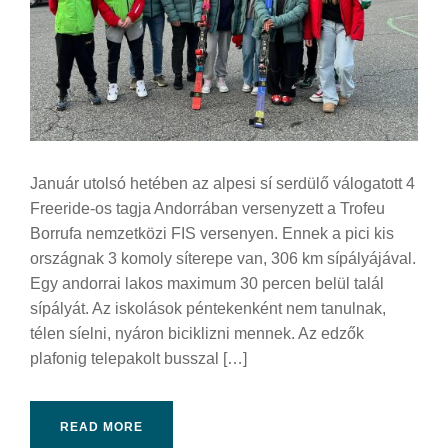
Január utolsó hetében az alpesi sí serdülő válogatott 4
Freeride-os tagja Andorrában versenyzett a Trofeu
Borrufa nemzetközi FIS versenyen. Ennek a pici kis
országnak 3 komoly síterepe van, 306 km sípályájával.
Egy andorrai lakos maximum 30 percen belül talál
sípályát. Az iskolások péntekenként nem tanulnak,
télen síelni, nyáron biciklizni mennek. Az edzők
plafonig telepakolt busszal […]
READ MORE