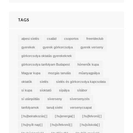
TAGS
alpesi síelés
család
csoportos
freerideclub
gyerekek
gyerek görkorcsolya
gyerek verseny
görkorcsolya oktatás gyerekeknek
görkorcsolya tanfolyam Budapest
hómenők kupa
Magyar kupa
mozgás tanulás
műanyagpálya
oktatók
síelés
síelés és görkorcsolya kapcsolata
sí kupa
síoktató
sípálya
sítábor
sí utánpótlás
síverseny
síversenyzés
tanfolyamok
tanulj síelni
versenycsapat
[:hu]beiratkozás[:]
[:hu]energia[:]
[:hu]felvonó[:]
[:hu]nyílt nap[:]
[:hu]sífelvonó[:]
[:hu]síiskola[:]