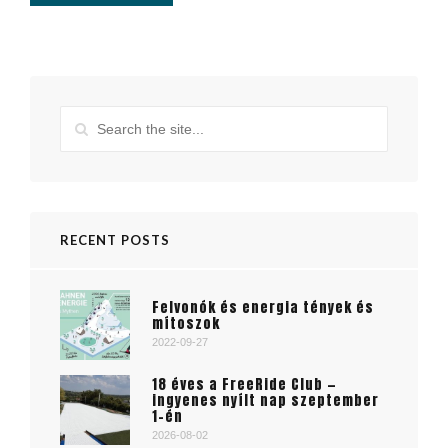
RECENT POSTS
Felvonók és energia tények és
mítoszok
2022-09-27
18 éves a FreeRide Club —
ingyenes nyílt nap szeptember
1-én
2026-08-02