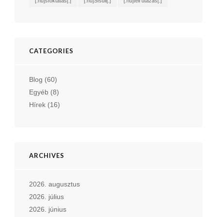
[:hu]síoktatás[:]
[:hu]Sísuli[:]
[:hu]téli utazás[:]
CATEGORIES
Blog
(60)
Egyéb
(8)
Hírek
(16)
ARCHIVES
2026. augusztus
2026. július
2026. június