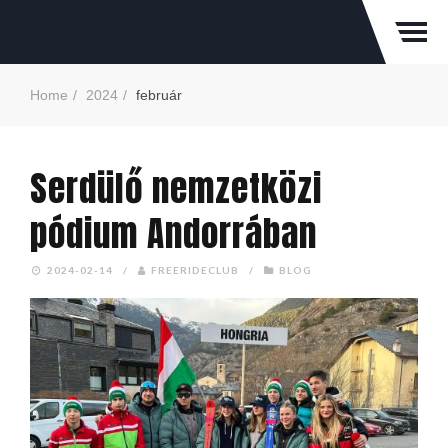
Home
2024
február
Serdülő nemzetközi
pódium Andorrában
2024-02-14
/
FREERIDECLUB
/
BLOG