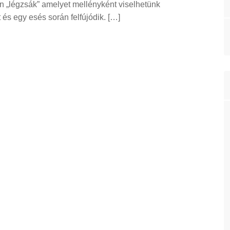
an „légzsák” amelyet mellényként viselhetünk
és egy esés során felfújódik. […]