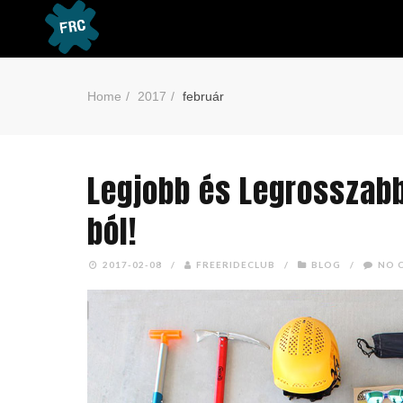
Home
2017
február
Legjobb és Legrosszabb
ból!
2017-02-08
/
FREERIDECLUB
/
BLOG
/
NO 