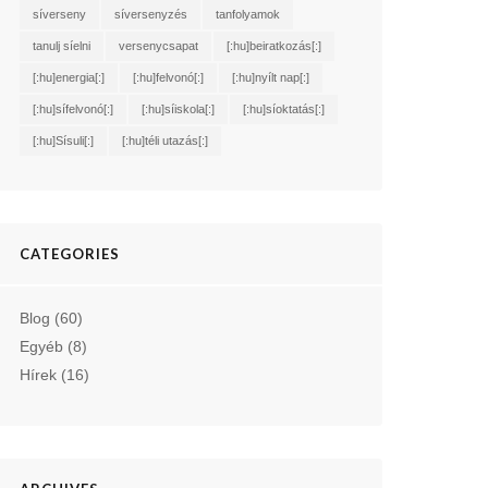
síverseny
síversenyzés
tanfolyamok
tanulj síelni
versenycsapat
[:hu]beiratkozás[:]
[:hu]energia[:]
[:hu]felvonó[:]
[:hu]nyílt nap[:]
[:hu]sífelvonó[:]
[:hu]síiskola[:]
[:hu]síoktatás[:]
[:hu]Sísuli[:]
[:hu]téli utazás[:]
CATEGORIES
Blog
(60)
Egyéb
(8)
Hírek
(16)