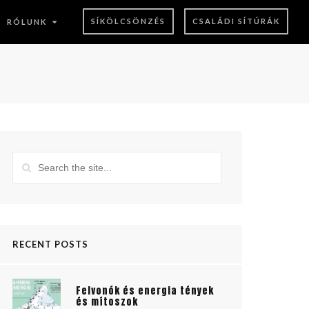
SÍKÖLCSÖNZÉS
CSALÁDI SÍTÚRÁK
RÓLUNK
RECENT POSTS
Felvonók és energia tények
és mítoszok