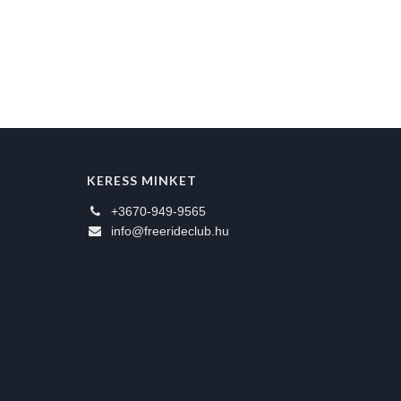
KERESS MINKET
+3670-949-9565
info@freerideclub.hu