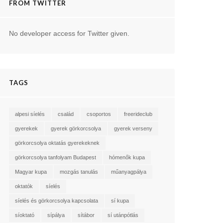
FROM TWITTER
No developer access for Twitter given.
TAGS
alpesi síelés
család
csoportos
freerideclub
gyerekek
gyerek görkorcsolya
gyerek verseny
görkorcsolya oktatás gyerekeknek
görkorcsolya tanfolyam Budapest
hómenők kupa
Magyar kupa
mozgás tanulás
műanyagpálya
oktatók
síelés
síelés és görkorcsolya kapcsolata
sí kupa
síoktató
sípálya
sítábor
sí utánpótlás