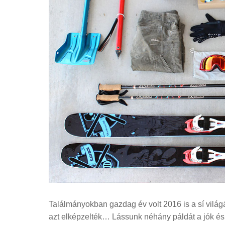
Találmányokban gazdag év volt 2016 is a sí világ
azt elképzelték… Lássunk néhány páldát a jók és 