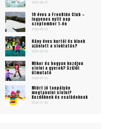
2022-09-27
18 éves a FreeRide Club —
ingyenes nyílt nap
szeptember 1-én
2026-08-02
Hány éves kortól és kinek
ajánlott a síoktatás?
2026-08-02
Mikor és hogyan kezdjen
síelni a gyerek? Szülői
útmutató
2026-07-31
Miért jó tanpályán
megtanulni síelni?
Kezdőknek és családoknak
2026-07-30