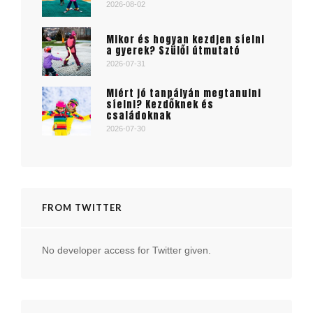
2026-08-02
Mikor és hogyan kezdjen síelni
a gyerek? Szülői útmutató
2026-07-31
Miért jó tanpályán megtanulni
síelni? Kezdőknek és
családoknak
2026-07-30
FROM TWITTER
No developer access for Twitter given.