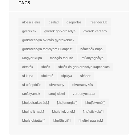
TAGS
alpesi síelés
család
csoportos
freerideclub
gyerekek
gyerek görkorcsolya
gyerek verseny
görkorcsolya oktatás gyerekeknek
görkorcsolya tanfolyam Budapest
hómenők kupa
Magyar kupa
mozgás tanulás
műanyagpálya
oktatók
síelés
síelés és görkorcsolya kapcsolata
sí kupa
síoktató
sípálya
sítábor
sí utánpótlás
síverseny
síversenyzés
tanfolyamok
tanulj síelni
versenycsapat
[:hu]beiratkozás[:]
[:hu]energia[:]
[:hu]felvonó[:]
[:hu]nyílt nap[:]
[:hu]sífelvonó[:]
[:hu]síiskola[:]
[:hu]síoktatás[:]
[:hu]Sísuli[:]
[:hu]téli utazás[:]