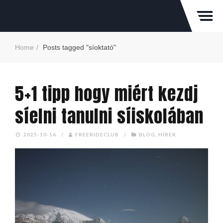
Home
Posts tagged "síoktató"
5+1 tipp hogy miért kezdj
síelni tanulni síiskolában
2025-10-16
/
FREERIDECLUB
/
BLOG
,
HÍREK