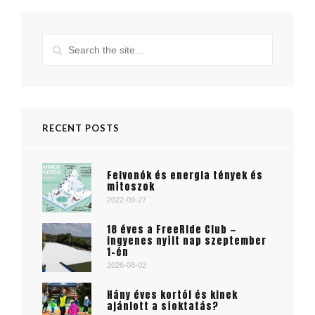
RECENT POSTS
Felvonók és energia tények és
mítoszok
2022-09-27
18 éves a FreeRide Club —
ingyenes nyílt nap szeptember
1-én
2026-08-02
Hány éves kortól és kinek
ajánlott a síoktatás?