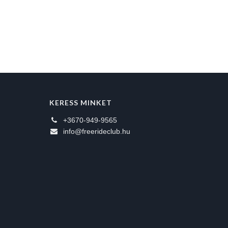
KERESS MINKET
+3670-949-9565
info@freerideclub.hu