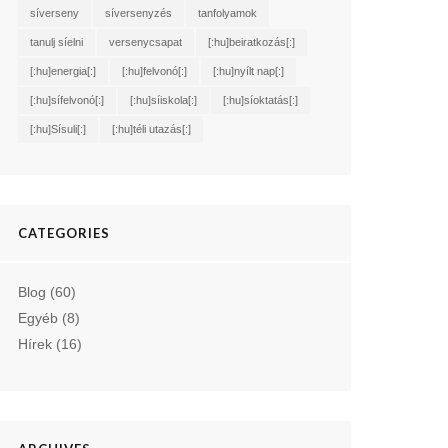
síverseny
síversenyzés
tanfolyamok
tanulj síelni
versenycsapat
[:hu]beiratkozás[:]
[:hu]energia[:]
[:hu]felvonó[:]
[:hu]nyílt nap[:]
[:hu]sífelvonó[:]
[:hu]síiskola[:]
[:hu]síoktatás[:]
[:hu]Sísuli[:]
[:hu]téli utazás[:]
CATEGORIES
Blog
(60)
Egyéb
(8)
Hírek
(16)