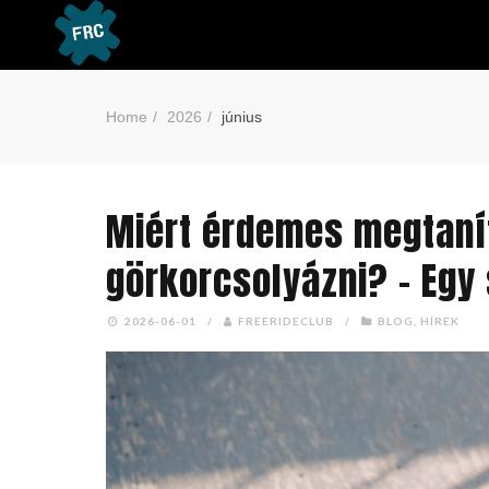
Home
2026
június
Miért érdemes megtaní
görkorcsolyázni? – Egy
2026-06-01
/
FREERIDECLUB
/
BLOG
,
HÍREK