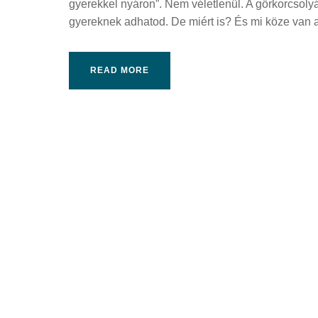
gyerekkel nyáron”. Nem véletlenül. A görkorcsol
gyereknek adhatod. De miért is? És mi köze van a
READ MORE