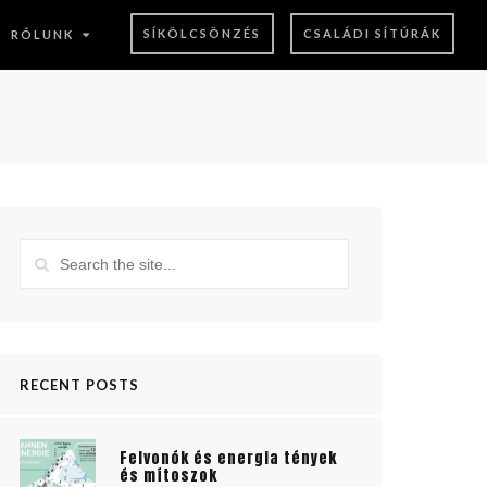
SÍKÖLCSÖNZÉS
CSALÁDI SÍTÚRÁK
RÓLUNK
RECENT POSTS
Felvonók és energia tények
és mítoszok