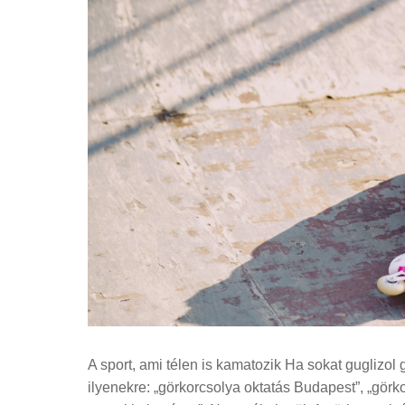
A sport, ami télen is kamatozik Ha sokat guglizol
ilyenekre: „görkorcsolya oktatás Budapest”, „görk