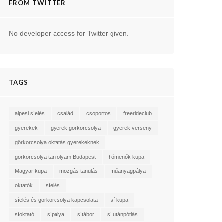
FROM TWITTER
No developer access for Twitter given.
TAGS
alpesi síelés
család
csoportos
freerideclub
gyerekek
gyerek görkorcsolya
gyerek verseny
görkorcsolya oktatás gyerekeknek
görkorcsolya tanfolyam Budapest
hómenők kupa
Magyar kupa
mozgás tanulás
műanyagpálya
oktatók
síelés
síelés és görkorcsolya kapcsolata
sí kupa
síoktató
sípálya
sítábor
sí utánpótlás