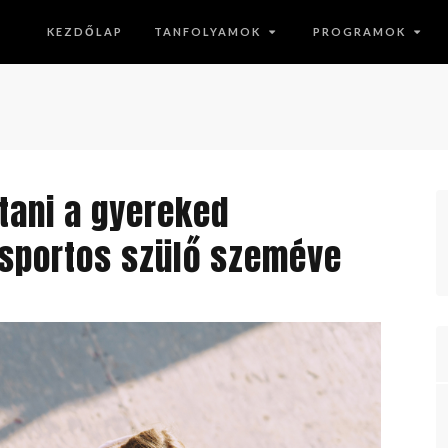
KEZDŐLAP
TANFOLYAMOK
PROGRAMOK
tani a gyereked
 sportos szülő szeméve