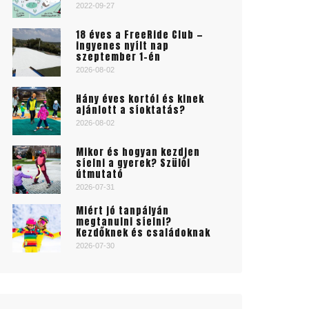
2022-09-27
18 éves a FreeRide Club —
ingyenes nyílt nap
szeptember 1-én
2026-08-02
Hány éves kortól és kinek
ajánlott a síoktatás?
2026-08-02
Mikor és hogyan kezdjen
síelni a gyerek? Szülői
útmutató
2026-07-31
Miért jó tanpályán
megtanulni síelni?
Kezdőknek és családoknak
2026-07-30