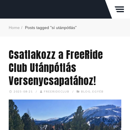
Home
Posts tagged "sí utánpótlás"
Csatlakozz a FreeRide
Club Utánpótlás
Versenycsapatához!
2025-08-21
/
FREERIDECLUB
/
BLOG
,
EGYÉB