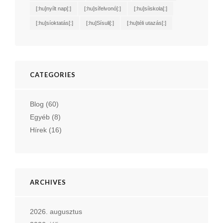
[:hu]nyílt nap[:]
[:hu]sífelvonó[:]
[:hu]síiskola[:]
[:hu]síoktatás[:]
[:hu]Sísuli[:]
[:hu]téli utazás[:]
CATEGORIES
Blog
(60)
Egyéb
(8)
Hírek
(16)
ARCHIVES
2026. augusztus