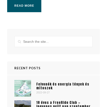
READ MORE
RECENT POSTS
Felvonók és energia tények és
mítoszok
2022-09-27
18 éves a FreeRide Club —
ingyenes nyílt nap szeptember