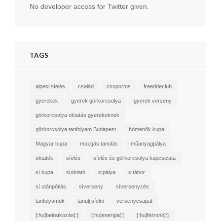
No developer access for Twitter given.
TAGS
alpesi síelés
család
csoportos
freerideclub
gyerekek
gyerek görkorcsolya
gyerek verseny
görkorcsolya oktatás gyerekeknek
görkorcsolya tanfolyam Budapest
hómenők kupa
Magyar kupa
mozgás tanulás
műanyagpálya
oktatók
síelés
síelés és görkorcsolya kapcsolata
sí kupa
síoktató
sípálya
sítábor
sí utánpótlás
síverseny
síversenyzés
tanfolyamok
tanulj síelni
versenycsapat
[:hu]beiratkozás[:]
[:hu]energia[:]
[:hu]felvonó[:]