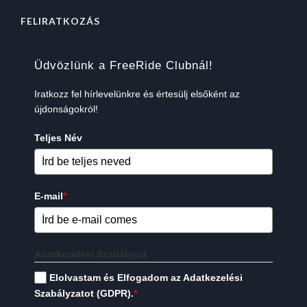
FELIRATKOZÁS
Üdvözlünk a FreeRide Clubnál!
Iratkozz fel hírlevelünkre és értesülj elsőként az
újdonságokról!
Teljes Név
E-mail
*
Adatkezelési Szabályzat
Elolvastam és Elfogadom az Adatkezelési
Szabályzatot (GDPR).
*