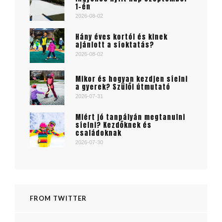
1-én
2026-08-02
Hány éves kortól és kinek
ajánlott a síoktatás?
2026-08-02
Mikor és hogyan kezdjen síelni
a gyerek? Szülői útmutató
2026-07-31
Miért jó tanpályán megtanulni
síelni? Kezdőknek és
családoknak
2026-07-30
FROM TWITTER