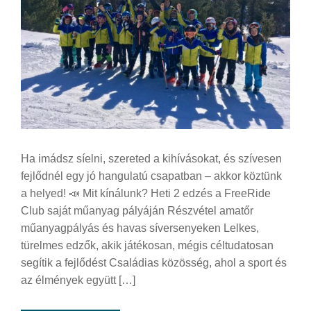
Ha imádsz síelni, szereted a kihívásokat, és szívesen
fejlődnél egy jó hangulatú csapatban – akkor köztünk
a helyed! 📣 Mit kínálunk? Heti 2 edzés a FreeRide
Club saját műanyag pályáján Részvétel amatőr
műanyagpályás és havas síversenyeken Lelkes,
türelmes edzők, akik játékosan, mégis céltudatosan
segítik a fejlődést Családias közösség, ahol a sport és
az élmények együtt […]