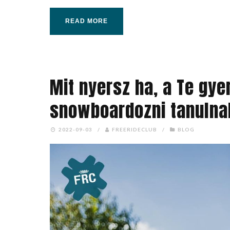
READ MORE
Mit nyersz ha, a Te gyer
snowboardozni tanulna
2022-09-03
/
FREERIDECLUB
/
BLOG