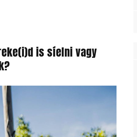
eke(i)d is síelni vagy
k?