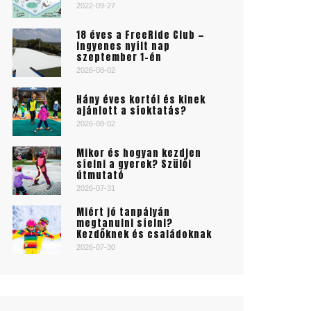
2022-09-27
18 éves a FreeRide Club —
ingyenes nyílt nap
szeptember 1-én
2026-08-02
Hány éves kortól és kinek
ajánlott a síoktatás?
2026-08-02
Mikor és hogyan kezdjen
síelni a gyerek? Szülői
útmutató
2026-07-31
Miért jó tanpályán
megtanulni síelni?
Kezdőknek és családoknak
2026-07-30