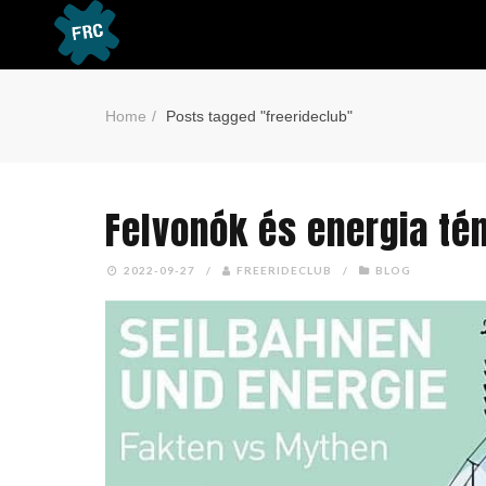
Home
Posts tagged "freerideclub"
Felvonók és energia té
2022-09-27
/
FREERIDECLUB
/
BLOG