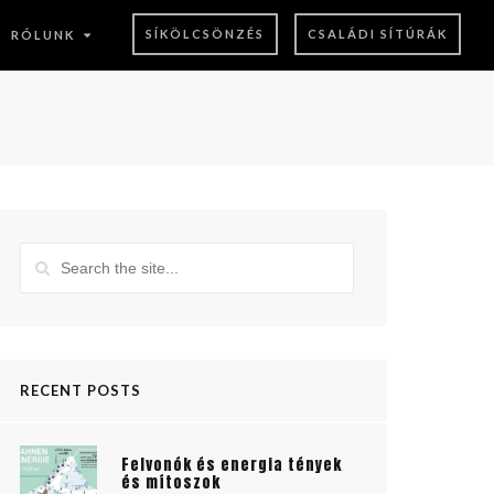
SÍKÖLCSÖNZÉS
CSALÁDI SÍTÚRÁK
RÓLUNK
RECENT POSTS
Felvonók és energia tények
és mítoszok