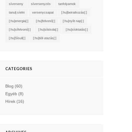
síverseny
síversenyzés
tanfolyamok
tanulj síelni
versenycsapat
[:hu]beiratkozás[:]
[:hu]energia[:]
[:hu]felvonó[:]
[:hu]nyílt nap[:]
[:hu]sífelvonó[:]
[:hu]síiskola[:]
[:hu]síoktatás[:]
[:hu]Sísuli[:]
[:hu]téli utazás[:]
CATEGORIES
Blog
(60)
Egyéb
(8)
Hírek
(16)