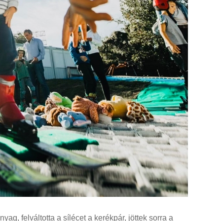
yag, felváltotta a sílécet a kerékpár, jöttek sorra a