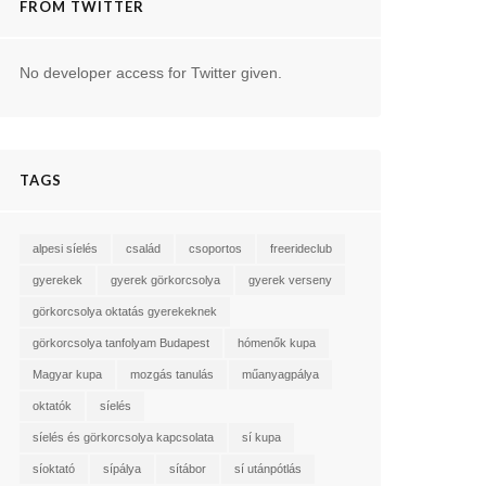
FROM TWITTER
No developer access for Twitter given.
TAGS
alpesi síelés
család
csoportos
freerideclub
gyerekek
gyerek görkorcsolya
gyerek verseny
görkorcsolya oktatás gyerekeknek
görkorcsolya tanfolyam Budapest
hómenők kupa
Magyar kupa
mozgás tanulás
műanyagpálya
oktatók
síelés
síelés és görkorcsolya kapcsolata
sí kupa
síoktató
sípálya
sítábor
sí utánpótlás