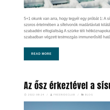
5+1 okunk van arra, hogy tegyél egy próbát 1: A
szoros értelmében a sífelvonók madártávlati kilátá
szabadtéri elfoglaltság A szürke téli hétköznapok
szabadban végzett testmozgás immunerősítő hatá
READ MORE
Az ősz érkeztével a sísu
2022-08-24
/
FREERIDECLUB
/
BLOG