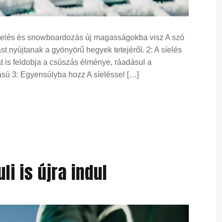
 síelés és snowboardozás új magasságokba visz A szó
st nyújtanak a gyönyörű hegyek tetejéről. 2: A síelés
at is feldobja a csúszás élménye, ráadásul a
sú 3: Egyensúlyba hozz A síeléssel […]
li is újra indul