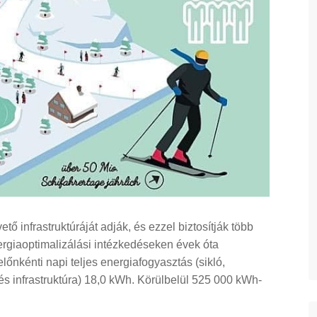
ető infrastruktúráját adják, és ezzel biztosítják több
nergiaoptimalizálási intézkedéseken évek óta
lőnkénti napi teljes energiafogyasztás (sikló,
 és infrastruktúra) 18,0 kWh. Körülbelül 525 000 kWh-