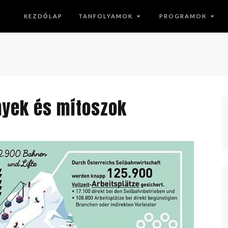
KEZDŐLAP
TANFOLYAMOK
PROGRAMOK
nyek és mítoszok