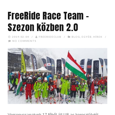
FreeRide Race Team –
Szezon közben 2.0
2019-02-04
/
FREERIDECLUB
/
BLOG
,
EGYÉB
,
HÍREK
/
NO COMMENTS
Versenycsapatunk 17 főből áll U8-as korosztálytól