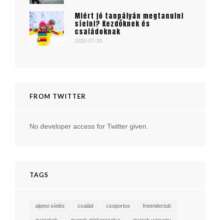
Miért jó tanpályán megtanulni
síelni? Kezdőknek és
családoknak
2026-07-30
FROM TWITTER
No developer access for Twitter given.
TAGS
alpesi síelés
család
csoportos
freerideclub
gyerekek
gyerek görkorcsolya
gyerek verseny