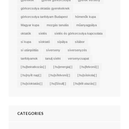
görkorcsolya oktatás gyerekeknek
görkorcsolya tanfolyam Budapest
hómenők kupa
Magyar kupa
mozgás tanulás
műanyagpálya
oktatók
síelés
síelés és görkorcsolya kapcsolata
sí kupa
síoktató
sípálya
sítábor
sí utánpótlás
síverseny
síversenyzés
tanfolyamok
tanulj síelni
versenycsapat
[:hu]beiratkozás[:]
[:hu]energia[:]
[:hu]felvonó[:]
[:hu]nyílt nap[:]
[:hu]sífelvonó[:]
[:hu]síiskola[:]
[:hu]síoktatás[:]
[:hu]Sísuli[:]
[:hu]téli utazás[:]
CATEGORIES