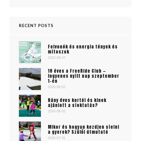
RECENT POSTS
Felvonók és energia tények és
mítoszok
2022-09-27
18 éves a FreeRide Club —
ingyenes nyílt nap szeptember
1-én
2026-08-02
Hány éves kortól és kinek
ajánlott a síoktatás?
2026-08-02
Mikor és hogyan kezdjen síelni
a gyerek? Szülői útmutató
2026-07-31