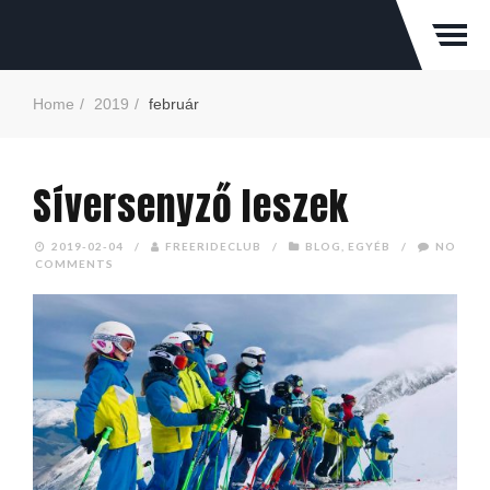
Home
2019
február
Síversenyző leszek
2019-02-04
/
FREERIDECLUB
/
BLOG
,
EGYÉB
/
NO
COMMENTS