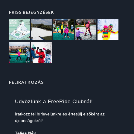
FRISS BEJEGYZÉSEK
FELIRATKOZÁS
Üdvözlünk a FreeRide Clubnál!
Iratkozz fel hírlevelünkre és értesülj elsőként az
újdonságokról!
Teljes Név