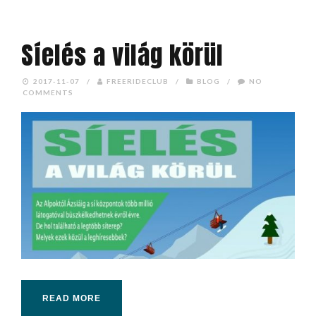
Síelés a világ körül
2017-11-07
/
FREERIDECLUB
/
BLOG
/
NO
COMMENTS
READ MORE