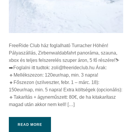
FreeRide Club ház foglalható Turracher Höhén!
Pályaszállás, Zirbenwaldabfahrt panoráma, szauna,
xbox és teljes felszerelés szuper áron, 5 fő részére!⛷️
➡️Foglalni itt tudtok: zoli@freerideclub.hu Árak:
🔹Mellékszezon: 120eur/nap, min. 3 napra!
🔸Főszezon (szilveszter, febr. 1 – márc. 18):
150eur/nap, min. 5 napra! Extra költségek (opcionális):
🔹Takarítás + ágyneműszett: 80€, de ha kitakarítasz
magad után akkor nem kell! […]
READ MORE