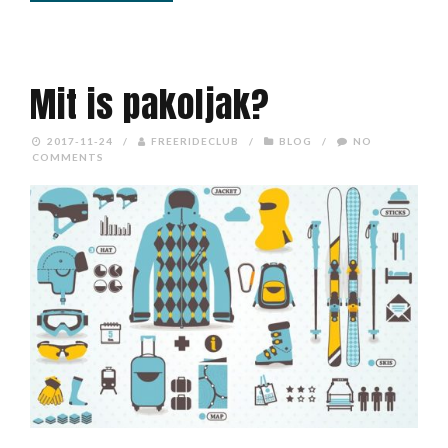
Mit is pakoljak?
2017-11-24
/
FREERIDECLUB
/
BLOG
/
NO
COMMENTS