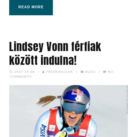
READ MORE
Lindsey Vonn férfiak
között indulna!
2017-10-06
/
FREERIDECLUB
/
BLOG
/
NO
COMMENTS