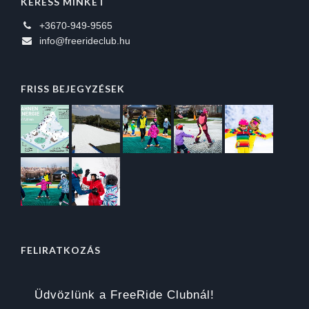
KERESS MINKET
+3670-949-9565
info@freerideclub.hu
FRISS BEJEGYZÉSEK
FELIRATKOZÁS
Üdvözlünk a FreeRide Clubnál!