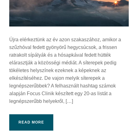
Újra elérkeztünk az év azon szakaszához, amikor a
szűzhóval fedett gyönyörű hegycsúcsok, a frissen
ratrakolt sípályák és a hósapkával fedett hütték
elárasztják a közösségi médiát. A síterepek pedig
tökéletes helyszínek ezeknek a képeknek az
elkészítéséhez. De vajon melyik síterepek a
legnépszerűbbek? A felhasznált hashtag számok
alapján Focus Clinik készített egy 20-as listát a
legnépszerűbb helyekről, […]
READ MORE