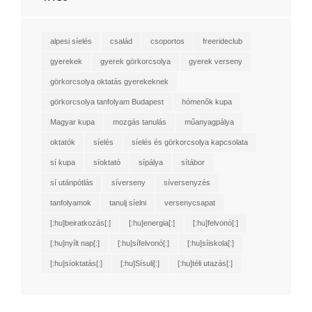
alpesi síelés
család
csoportos
freerideclub
gyerekek
gyerek görkorcsolya
gyerek verseny
görkorcsolya oktatás gyerekeknek
görkorcsolya tanfolyam Budapest
hómenők kupa
Magyar kupa
mozgás tanulás
műanyagpálya
oktatók
síelés
síelés és görkorcsolya kapcsolata
sí kupa
síoktató
sípálya
sítábor
sí utánpótlás
síverseny
síversenyzés
tanfolyamok
tanulj síelni
versenycsapat
[:hu]beiratkozás[:]
[:hu]energia[:]
[:hu]felvonó[:]
[:hu]nyílt nap[:]
[:hu]sífelvonó[:]
[:hu]síiskola[:]
[:hu]síoktatás[:]
[:hu]Sísuli[:]
[:hu]téli utazás[:]