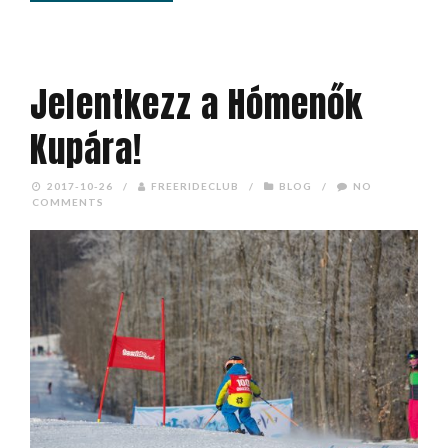
Jelentkezz a Hómenők
Kupára!
2017-10-26
/
FREERIDECLUB
/
BLOG
/
NO
COMMENTS