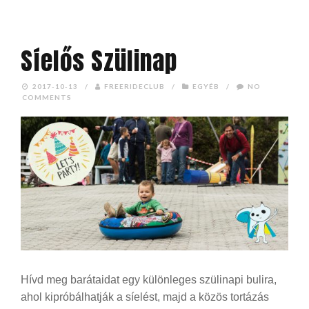
Síelős Szülinap
2017-10-13
/
FREERIDECLUB
/
EGYÉB
/
NO
COMMENTS
Hívd meg barátaidat egy különleges szülinapi bulira,
ahol kipróbálhatják a síelést, majd a közös tortázás