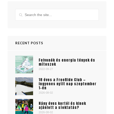
RECENT POSTS
Felvonók és energia tények és
mítoszok
2022-09-27
18 éves a FreeRide Club —
ingyenes nyílt nap szeptember
1-én
2026-08-02
Hány éves kortól és kinek
ajánlott a síoktatás?
2026-08-02