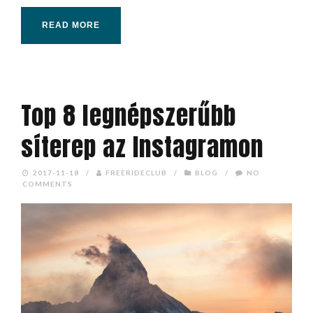
READ MORE
Top 8 legnépszerűbb
síterep az Instagramon
2017-11-18
/
FREERIDECLUB
/
BLOG
/
NO
COMMENTS