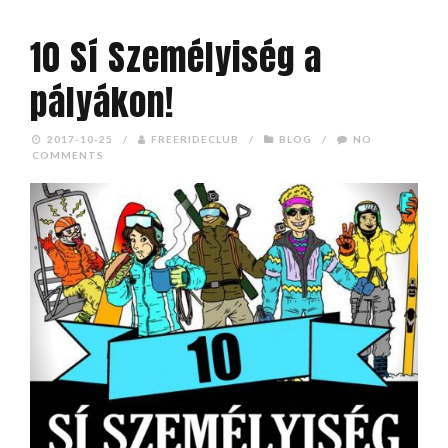
10 Sí Személyiség a
pályákon!
2017-10-25
/
FREERIDECLUB
/
BLOG
/
NO
COMMENTS